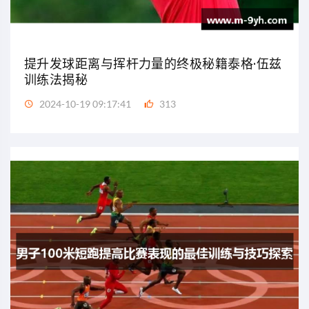
提升发球距离与挥杆力量的终极秘籍泰格·伍兹
训练法揭秘
2024-10-19 09:17:41
313