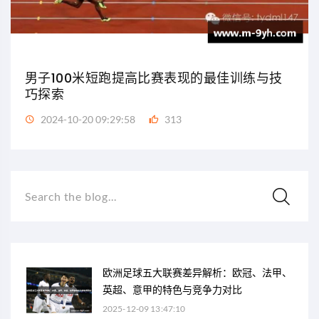
男子100米短跑提高比赛表现的最佳训练与技
巧探索
2024-10-20 09:29:58
313
Search the blog...
欧洲足球五大联赛差异解析：欧冠、法甲、
英超、意甲的特色与竞争力对比
2025-12-09 13:47:10