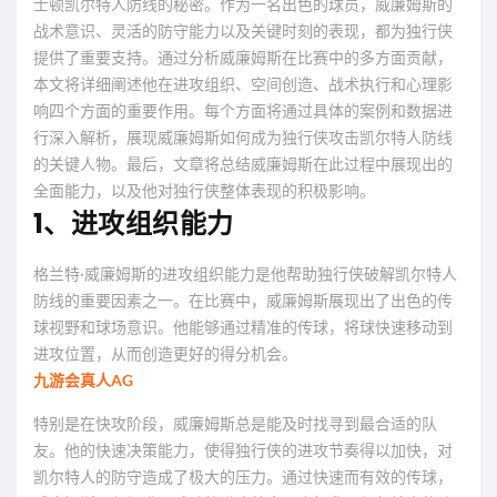
士顿凯尔特人防线的秘密。作为一名出色的球员，威廉姆斯的
战术意识、灵活的防守能力以及关键时刻的表现，都为独行侠
提供了重要支持。通过分析威廉姆斯在比赛中的多方面贡献，
本文将详细阐述他在进攻组织、空间创造、战术执行和心理影
响四个方面的重要作用。每个方面将通过具体的案例和数据进
行深入解析，展现威廉姆斯如何成为独行侠攻击凯尔特人防线
的关键人物。最后，文章将总结威廉姆斯在此过程中展现出的
全面能力，以及他对独行侠整体表现的积极影响。
1、进攻组织能力
格兰特·威廉姆斯的进攻组织能力是他帮助独行侠破解凯尔特人
防线的重要因素之一。在比赛中，威廉姆斯展现出了出色的传
球视野和球场意识。他能够通过精准的传球，将球快速移动到
进攻位置，从而创造更好的得分机会。
九游会真人AG
特别是在快攻阶段，威廉姆斯总是能及时找寻到最合适的队
友。他的快速决策能力，使得独行侠的进攻节奏得以加快，对
凯尔特人的防守造成了极大的压力。通过快速而有效的传球，