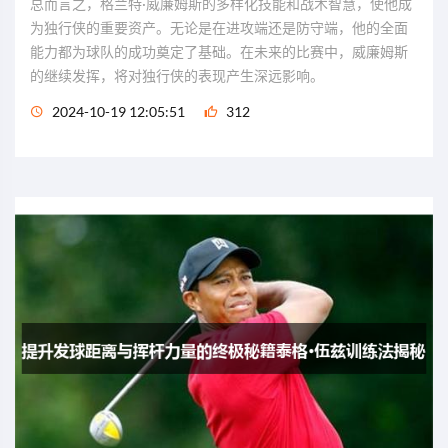
总而言之，格兰特·威廉姆斯的多样化技能和战术智慧，使他成
为独行侠的重要资产。无论是在进攻端还是防守端，他的全面
能力都为球队的成功奠定了基础。在未来的比赛中，威廉姆斯
的继续发挥，将对独行侠的表现产生深远影响。
2024-10-19 12:05:51
312