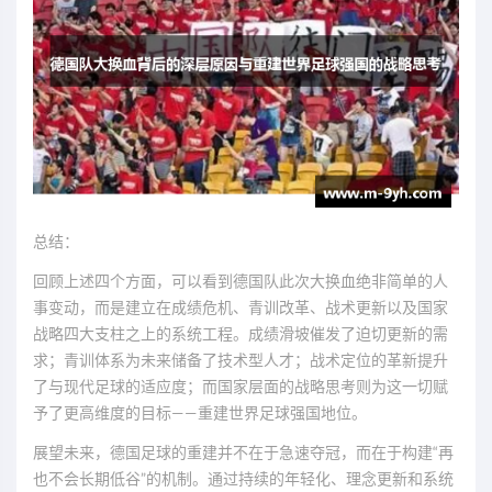
总结：
回顾上述四个方面，可以看到德国队此次大换血绝非简单的人
事变动，而是建立在成绩危机、青训改革、战术更新以及国家
战略四大支柱之上的系统工程。成绩滑坡催发了迫切更新的需
求；青训体系为未来储备了技术型人才；战术定位的革新提升
了与现代足球的适应度；而国家层面的战略思考则为这一切赋
予了更高维度的目标——重建世界足球强国地位。
展望未来，德国足球的重建并不在于急速夺冠，而在于构建“再
也不会长期低谷”的机制。通过持续的年轻化、理念更新和系统