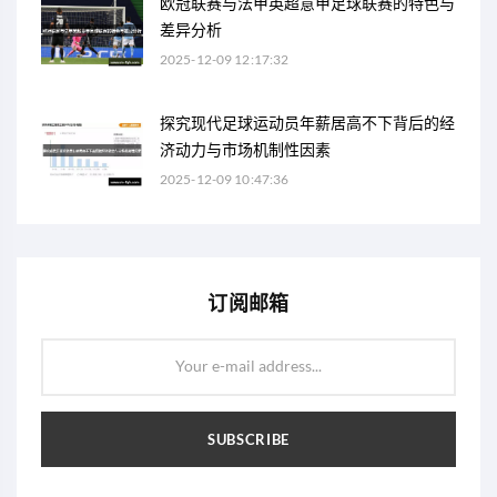
欧冠联赛与法甲英超意甲足球联赛的特色与
差异分析
2025-12-09 12:17:32
探究现代足球运动员年薪居高不下背后的经
济动力与市场机制性因素
2025-12-09 10:47:36
订阅邮箱
Your e-mail address...
SUBSCRIBE