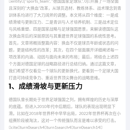
entity["sports_team", "德国国家足球队", 0]开展了一场全面
且深刻的“大换血”改革，从球员选材、教练体系、战术理念到青
训体系均进行了大刀阔斧的调整。本文将从四个维度：一是成
绩滑坡与更新压力、二是青训与人才培养机制、三是战术定位
与风格重塑、四是国家战略与足球强国愿景，来解读德国队这
次换血背后的深层原因与其重建世界足球强国的系统性思考。
首先，文章将概括整篇内容：换血不仅是球员年龄或状态的问
题，更是结构性的改革；其次，在四个层面展开详细阐述每一
项改革的内涵、动因与面向未来的布局；最后，将结合上述四
个方面对德国足球的战略路径进行总结归纳。通过这篇文章，
我们希望不仅看见一个球队的更新换代，更看到一个足球大国
打造可持续竞争力、重返世界顶尖舞台的战略思维。
1、成绩滑坡与更新压力
德国队曾长期处于世界足球强国之列，拥有辉煌的历史与深厚
的底蕴。但进入2010年代中后期后，球队的表现出现明显下
滑。比如在2018年世界杯中早早出局，2022年世界杯再次在小
组赛阶段被淘汰，这对一个传统强队而言是难以承受的打击。
citeturn0search4turn1search4turn0search14