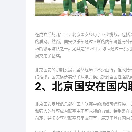
在成立后的几年里，北京国安经历了不少挑战，包括
的质疑。然而，国安俱乐部通过不断的内部调整与外
坛的领军球队之一。尤其是1994年，球队通过一系
展奠定了基础。
北京国安的初期发展，虽然经历了不少曲折，但也恰
的推移，国安逐步实现了从地方俱乐部到全国性强队
2、北京国安在国内
北京国安足球俱乐部在国内联赛中的成绩可谓辉煌。
和强大的阵容成为联赛中不可忽视的力量。特别是在19
前茅，并多次获得联赛冠军或亚军，展现了其在国内