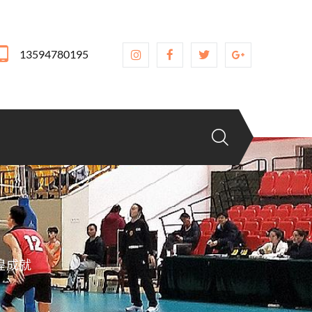
13594780195
煌成就