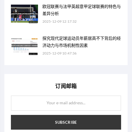
欧冠联赛与法甲英超意甲足球联赛的特色与
差异分析
2025-12-09 12:17:32
探究现代足球运动员年薪居高不下背后的经
济动力与市场机制性因素
2025-12-09 10:47:36
订阅邮箱
Your e-mail address...
SUBSCRIBE