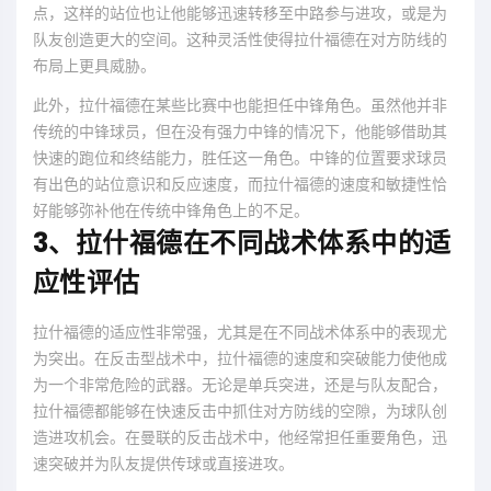
点，这样的站位也让他能够迅速转移至中路参与进攻，或是为
队友创造更大的空间。这种灵活性使得拉什福德在对方防线的
布局上更具威胁。
此外，拉什福德在某些比赛中也能担任中锋角色。虽然他并非
传统的中锋球员，但在没有强力中锋的情况下，他能够借助其
快速的跑位和终结能力，胜任这一角色。中锋的位置要求球员
有出色的站位意识和反应速度，而拉什福德的速度和敏捷性恰
好能够弥补他在传统中锋角色上的不足。
3、拉什福德在不同战术体系中的适
应性评估
拉什福德的适应性非常强，尤其是在不同战术体系中的表现尤
为突出。在反击型战术中，拉什福德的速度和突破能力使他成
为一个非常危险的武器。无论是单兵突进，还是与队友配合，
拉什福德都能够在快速反击中抓住对方防线的空隙，为球队创
造进攻机会。在曼联的反击战术中，他经常担任重要角色，迅
速突破并为队友提供传球或直接进攻。