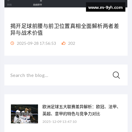
揭开足球前腰与前卫位置真相全面解析两者差
异与战术价值
2025-09-28 17:56:53
202
Search the blog...
欧洲足球五大联赛差异解析：欧冠、法甲、
英超、意甲的特色与竞争力对比
2025-12-09 13:47:10