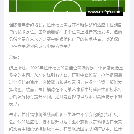
但随着年龄的增长，拉什福德需要在不断调整和适应中找到自
己的长期定位。虽然他能够在多个位置上进行高效发挥，但他
仍然需要在未来的比赛中继续优化自己的技术特点，以确保自
己在竞争激烈的球队中保持竞争力。
总结：
综上所述，2022年拉什福德的最佳位置选择是一个高度灵活且
多变的主题。从左边锋到右边锋，再到中锋位置，拉什福德通
过他卓越的速度、突破能力和进攻意识，在多个位置上都能发
挥出色。然而，拉什福德在不同战术体系中的适应性和技术特
点的发挥仍有提升空间，尤其是在控球型战术和高压防守下的
表现。
未来，拉什福德将继续面临职业生涯中不断变化的挑战和机
会。他的适应性、技术提升以及职业心态将决定他能否在未来
的比赛中继续保持顶级水平。在曼联及国家队的阵容中，拉什