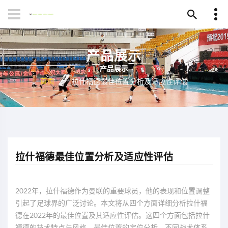
产品展示
首页
拉什福德最佳位置分析及适应性评估
拉什福德最佳位置分析及适应性评估
2022年，拉什福德作为曼联的重要球员，他的表现和位置调整
引起了足球界的广泛讨论。本文将从四个方面详细分析拉什福
德在2022年的最佳位置及其适应性评估。这四个方面包括拉什
福德的技术特点与风格、最佳位置的定位分析、不同战术体系