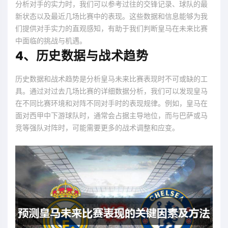
分析对手的实力时，我们可以参考过往的交锋记录、球队的最
新状态以及最近几场比赛中的表现。这些数据和信息能够为我
们提供对手实力的直观感知，有助于我们判断皇马在未来比赛
中面临的挑战与机遇。
4、历史数据与战术趋势
历史数据和战术趋势是分析皇马未来比赛表现时不可或缺的工
具。通过对过去几场比赛的详细数据分析，我们可以发现皇马
在不同比赛环境和对阵不同对手时的表现规律。例如，皇马在
面对西甲中下游球队时，通常会占据主导地位，而与巴萨或马
竞等强队对阵时，可能需要更多的战术调整和应变。