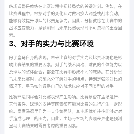
临场调整是教练在比赛过程中扭转局势的关键时刻。例如，在
比赛进程中，根据对手的变化及时做出换人调整或战术变动，
能够有效提升球队的比赛竞争力。因此，分析教练在比赛中的
战术应变能力，是预测皇马未来比赛表现时不可忽视的重要因
素。
3、对手的实力与比赛环境
除了皇马自身的表现，未来比赛的对手实力及比赛环境也是影
响比赛结果的重要因素。对手的战术风格、球员的个体能力以
及球队的整体配合，都会在比赛中形成不同的威胁。在分析皇
马未来比赛时，必须充分了解对手的特点，特别是强弱对比的
情况下，皇马如何调整自己的战术以应对不同类型的对手。
比赛环境同样会对比赛表现产生影响。比赛是否在主场进行、
天气条件、球迷的支持等因素都可能对比赛的进行产生一定影
响。皇家马德里作为一支传统强队，其主场优势往往能够对对
手造成心理上的压力，因此，主场与客场的表现差异也是预测
皇马比赛结果时需要考虑的重要因素。