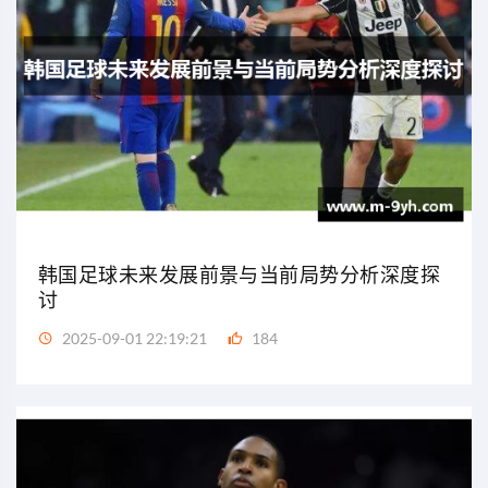
韩国足球未来发展前景与当前局势分析深度探
讨
2025-09-01 22:19:21
184