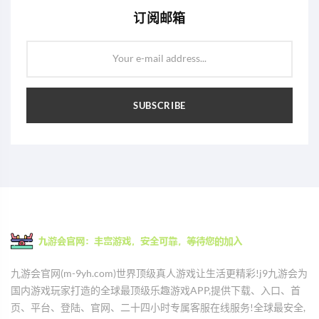
订阅邮箱
Your e-mail address...
SUBSCRIBE
九游会官网(m-9yh.com)世界顶级真人游戏让生活更精彩!j9九游会为
国内游戏玩家打造的全球最顶级乐趣游戏APP,提供下载、入口、首
页、平台、登陆、官网、二十四小时专属客服在线服务!全球最安全,