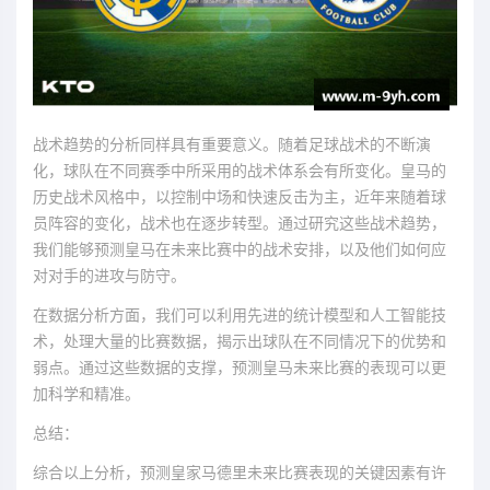
战术趋势的分析同样具有重要意义。随着足球战术的不断演
化，球队在不同赛季中所采用的战术体系会有所变化。皇马的
历史战术风格中，以控制中场和快速反击为主，近年来随着球
员阵容的变化，战术也在逐步转型。通过研究这些战术趋势，
我们能够预测皇马在未来比赛中的战术安排，以及他们如何应
对对手的进攻与防守。
在数据分析方面，我们可以利用先进的统计模型和人工智能技
术，处理大量的比赛数据，揭示出球队在不同情况下的优势和
弱点。通过这些数据的支撑，预测皇马未来比赛的表现可以更
加科学和精准。
总结：
综合以上分析，预测皇家马德里未来比赛表现的关键因素有许