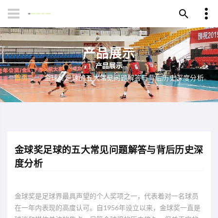
产品展示
首页
金球奖足球的五大常见问题解答与背后历史深度分析
金球奖足球的五大常见问题解答与背后历史深
度分析
金球奖是足球界最具声望的个人奖项之一，代表着对一名球员
在一年内表现的高度认可。自1956年设立以来，金球奖一直是