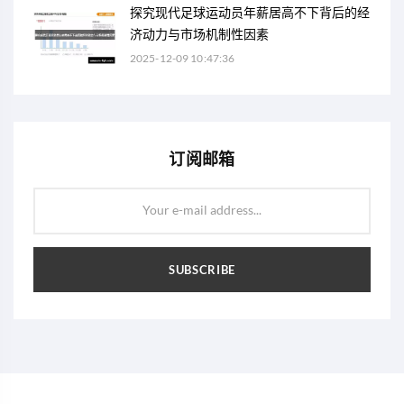
探究现代足球运动员年薪居高不下背后的经
济动力与市场机制性因素
2025-12-09 10:47:36
订阅邮箱
Your e-mail address...
SUBSCRIBE