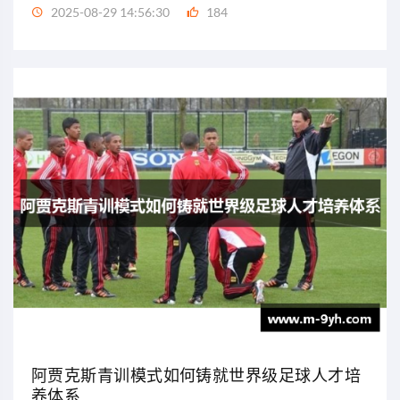
2025-08-29 14:56:30
184
阿贾克斯青训模式如何铸就世界级足球人才培
养体系