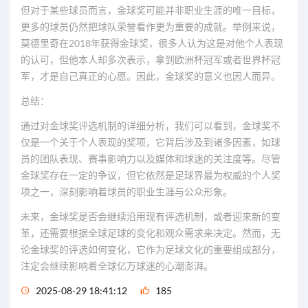
但对于某些球员而言，金球奖可能并非职业生涯的唯一目标，
更多的球员仍然把球队荣誉看作更为重要的成就。举例来说，
莫德里奇在2018年获得金球奖，很多人认为这是对他个人表现
的认可，但他本人却多次表示，拿到欧洲杯冠军或者世界杯冠
军，才是自己真正的心愿。因此，金球奖的意义也因人而异。
总结：
通过对金球奖评选机制的详细分析，我们可以看到，金球奖不
仅是一个关于个人表现的奖项，它背后涉及到诸多因素，如球
员的团队表现、赛事影响力以及媒体和球迷的关注度等。尽管
金球奖存在一定的争议，但它依然是足球界最为权威的个人奖
项之一，深刻影响着球员的职业生涯与公众形象。
未来，金球奖是否会继续沿用现有评选机制，或者迎来新的变
革，还需要根据全球足球的变化和观众需求来决定。然而，无
论金球奖的评选如何变化，它作为足球文化的重要组成部分，
注定会继续影响着全球亿万球迷的心潮澎湃。
2025-08-29 18:41:12
185