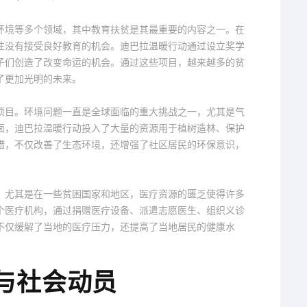
环境等多个领域，其中教育扶贫是其最重要的内容之一。在
往没有接受良好教育的机会。迪巴拉温暖行动通过设立奖学
子们创造了改变命运的机会。通过这些项目，越来越多的贫
了更加光明的未来。
项目。环境问题一直是全球面临的重大挑战之一，尤其是气
面，迪巴拉温暖行动投入了大量的资源用于植树造林、保护
措，不仅改善了生态环境，还增强了社区居民的环保意识，
。尤其是在一些贫困国家和地区，医疗资源的匮乏使得许多
个医疗机构，通过捐赠医疗设备、派遣志愿医生、组织义诊
不仅缓解了当地的医疗压力，还提高了当地居民的健康水
与社会动员