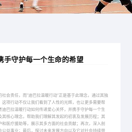
携手守护每一个生命的希望
社会责任，而“迪巴拉温暖行动”正是基于此理念，通过其独
。这项行动不仅让我们看到了人性的光辉，也让更多需要帮
述迪巴拉温暖行动如何传递爱心关怀，并携手守护每一个生
及其核心理念，帮助我们理解其发起的初衷及发展历程；其
护和医疗援助等，展示其多方面的社会贡献；再次，深入剖
会公益事业；最后，探讨未来发展方向以及它对社会持续带