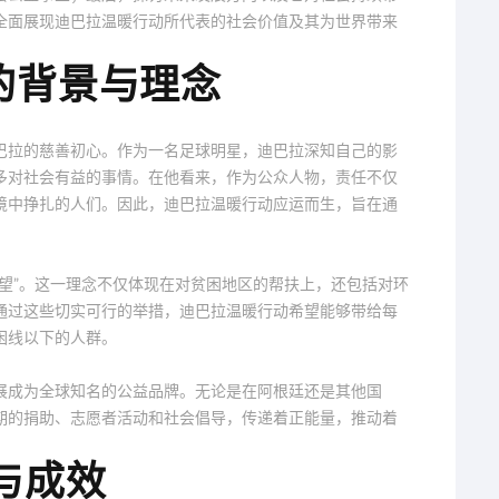
全面展现迪巴拉温暖行动所代表的社会价值及其为世界带来
的背景与理念
迪巴拉的慈善初心。作为一名足球明星，迪巴拉深知自己的影
多对社会有益的事情。在他看来，作为公众人物，责任不仅
境中挣扎的人们。因此，迪巴拉温暖行动应运而生，旨在通
望”。这一理念不仅体现在对贫困地区的帮扶上，还包括对环
通过这些切实可行的举措，迪巴拉温暖行动希望能够带给每
困线以下的人群。
展成为全球知名的公益品牌。无论是在阿根廷还是其他国
期的捐助、志愿者活动和社会倡导，传递着正能量，推动着
与成效