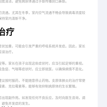
彻底清洁，避免病原体通过手部传播到口鼻部。
的流通。尤其在冬季，室内空气流通不畅会导致病毒浓度较
保持室内清新干净。
治疗
症状加重，可能会引发严重的呼吸系统并发症。因此，家长
延误治疗。
促等。家长在孩子出现这些症状时，应当引起足够的重视。
吸急促、气喘等症状时，应立即就医，以确保病情不恶化。
建议按时服药，不能随意停止药物。支原体肺炎的治疗常使
霉素、克拉霉素等，能够有效抑制病原体的生长繁殖。
否出现副作用。如发现任何不良反应，及时向医生咨询，调
，避免并发症的发生。