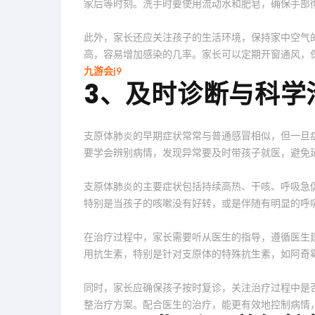
家后等时刻。洗手时要使用流动水和肥皂，确保手部
此外，家长还应关注孩子的生活环境，保持家中空气
高，容易增加感染的几率。家长可以定期开窗通风，
九游会j9
3、及时诊断与科学
支原体肺炎的早期症状常常与普通感冒相似，但一旦
要学会辨别病情，发现异常要及时带孩子就医，避免
支原体肺炎的主要症状包括持续高热、干咳、呼吸急
特别是当孩子的咳嗽没有好转，或是伴随有明显的呼
在治疗过程中，家长需要听从医生的指导，遵循医生
用抗生素，特别是针对支原体的特殊抗生素，如阿奇
同时，家长应确保孩子按时复诊，关注治疗过程中是
整治疗方案。配合医生的治疗，能更有效地控制病情