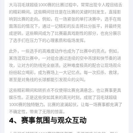
大马羽毛球超级1000赛的比赛过程中，常常出现令人瞠目结舌
的精彩瞬间。这些瞬间往往是在比赛的关键时刻发生，直接影
响到比赛的走向。例如，在一场紧张的单打决赛中，选手在局
面落后的情况下，通过一记精彩的反击将比分扳平，并最终完
成逆转。这些瞬间成为了比赛最具戏剧性的部分，也充分展示
了选手们在压力下的心理素质和临场发挥。
此外，一些选手的高难度动作也成为了比赛中的亮点。例如，
某场混双比赛中，一对组合通过连续的空中吊球和快节奏的进
攻，让对方的防线完全崩溃。这种难度极高的配合让现场观众
纷纷起立喝彩，成为赛场上一大记忆点。每一次扣杀、救球，
甚至是对角线的长球都能引发观众的尖叫。
这些精彩瞬间和转折点不仅使得比赛充满悬念，也让赛事更具
娱乐性。正是这些突如其来的高光时刻，成就了羽毛球超级
1000赛的独特魅力。比赛的波澜起伏，让每一场赛事都充满了
不确定性，带来了无限的惊喜。
4、赛事氛围与观众互动