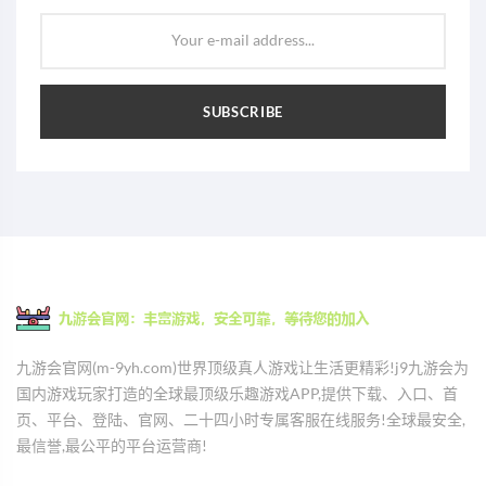
Your e-mail address...
SUBSCRIBE
九游会官网(m-9yh.com)世界顶级真人游戏让生活更精彩!j9九游会为
国内游戏玩家打造的全球最顶级乐趣游戏APP,提供下载、入口、首
页、平台、登陆、官网、二十四小时专属客服在线服务!全球最安全,
最信誉,最公平的平台运营商!