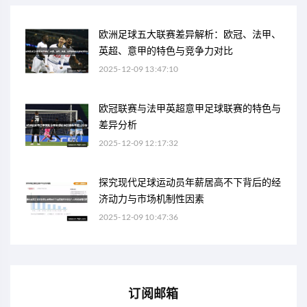
欧洲足球五大联赛差异解析：欧冠、法甲、
英超、意甲的特色与竞争力对比
2025-12-09 13:47:10
欧冠联赛与法甲英超意甲足球联赛的特色与
差异分析
2025-12-09 12:17:32
探究现代足球运动员年薪居高不下背后的经
济动力与市场机制性因素
2025-12-09 10:47:36
订阅邮箱