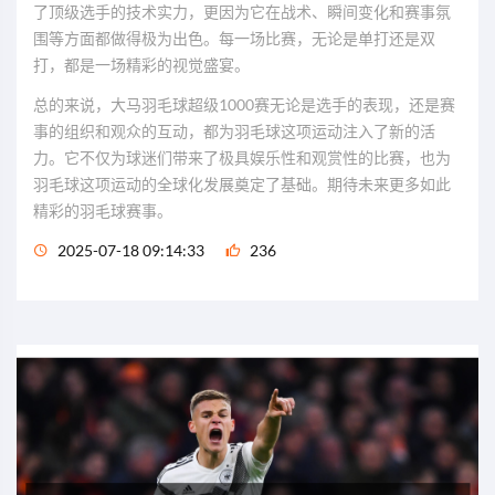
了顶级选手的技术实力，更因为它在战术、瞬间变化和赛事氛
围等方面都做得极为出色。每一场比赛，无论是单打还是双
打，都是一场精彩的视觉盛宴。
总的来说，大马羽毛球超级1000赛无论是选手的表现，还是赛
事的组织和观众的互动，都为羽毛球这项运动注入了新的活
力。它不仅为球迷们带来了极具娱乐性和观赏性的比赛，也为
羽毛球这项运动的全球化发展奠定了基础。期待未来更多如此
精彩的羽毛球赛事。
2025-07-18 09:14:33
236