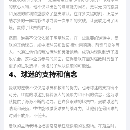
的核心人物，他不仅以出色的进球能力闻名，更以无畏的态度
和强烈的胜利欲望感染了整支球队。在许多关键时刻，正是罗
纳尔多的一脚精彩进球或者一次果断的突破，让曼联走出了困
境，赢得了比赛的胜利。
然而，逆袭不仅仅依赖于明星球员。在一些重要的逆转中，曼
联的其他球员，如中场球员布鲁诺·费尔南德斯、前锋马夏尔等
人，也通过他们的精准传球和灵活跑动，成功为球队制造了进
攻机会。这种全员参与的局面，使得曼联在面对强敌时具备了
更多的进攻选择，也增加了球队逆袭的可能性。
4、球迷的支持和信念
曼联的逆袭不仅仅是球员和教练的努力，也与球迷的支持密不
可分。红魔的球迷拥有着强大的凝聚力和不屈的信念，这为球
队提供了源源不断的动力。在许多艰难的比赛中，曼联球迷的
呐喊和鼓励，往往能够激发球员的战斗力，让他们在最困难的
时刻不放弃，不低头。
曼联的主场老特拉福德常常是红魔逆袭的发源地。在落后时，