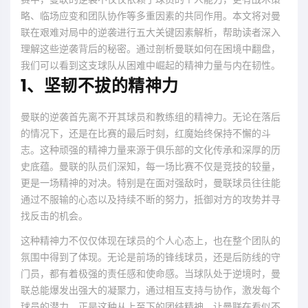
略、临场应变和团队协作等多重因素的共同作用。本文将对曼
联在艰难对局中的逆袭进行五大关键因素解析，帮助读者深入
理解这些逆袭背后的秘密。通过剖析曼联如何在困境中翻盘，
我们可以看到这支球队从困难中崛起的精神力量与内在韧性。
1、坚韧不拔的精神力
曼联的逆袭首先离不开其球员和教练组的精神力。无论在落后
的情况下，还是在比赛的最后时刻，红魔始终保持不懈的斗
志。这种顽强的精神力量来源于俱乐部的文化传承和深厚的历
史底蕴。曼联的队员们深知，每一场比赛不仅是竞技的较量，
更是一场精神的对决。特别是在面对强敌时，曼联球员往往能
通过不服输的心态以及持续不断的努力，抵御对方的攻势并寻
找反击的机会。
这种精神力不仅仅体现在球员的个人心态上，也在整个团队的
氛围中得到了体现。无论是前场的锋线球员，还是后防线的守
门员，都有着极强的责任感和使命感。当球队处于逆境时，曼
联总能爆发出强大的凝聚力，通过相互支持与协作，激发每个
球员的潜力。正是这种从上至下的团结精神，让曼联在看似不