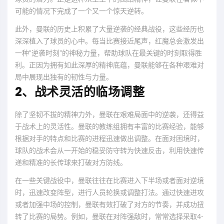
可能的情况下完成了一个又一个惊天逆转。
此外，曼联的历史上积累了大量逆袭的经典战役，这些经历也
深深植入了球员的心中。每当比赛接近尾声，红魔总会激发出
一种“逆袭时刻”的神秘力量，帮助球队在最关键的时刻取得胜
利。正因为拥有如此深厚的精神底蕴，曼联能够在各种艰难对
局中展现出独有的韧性与力量。
2、战术灵活的临场调整
除了坚韧不拔的精神力外，曼联在艰难局面中的逆袭，还得益
于战术上的灵活性。曼联的教练组拥有丰富的比赛经验，能够
根据对手的特点和比赛的进程迅速做出调整。在面对困境时，
球队的战术会从一开始的稳妥防守转为快速反击，利用快速传
递和精准的长传球来打破对方防线。
在一些关键战役中，曼联往往在比赛进入下半场或者面对逆境
时，迅速改变阵型，进行人员轮换或调整打法。通过快速进攻
或者加强中场的控制，曼联有效打破了对方的节奏，并成功扭
转了比赛的局势。例如，曼联在对阵强敌时，常常选择采取4-