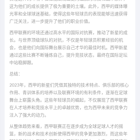
这为他们的成长提供了极为重要的土壤。此外，西甲的媒体曝
光率和全球球迷基础，使得这些年轻球员的表现能够迅速获得
广泛关注，进一步提升了他们的职业价值。
西甲联赛的环境还通过高水平的国际对抗赛，推动了新星的成
长。与世界顶级球队的对抗，不仅是年轻球员积累经验的机
会，也是他们向国际舞台展示自己才华的最佳时机。西甲新星
通过这些比赛不断锤炼自己，提升竞技状态，最终在国际足坛
中站稳脚跟。
总结：
2023年，西甲的新星们凭借其独特的技术特点、俱乐部的核心
作用、青训体系的培养以及联赛环境的有利条件，逐渐在足球
舞台上崭露头角。这些年轻球员的崛起，不仅展现了西甲联赛
在人才培养和竞技水平上的卓越优势，也为西甲未来的竞争力
注入了强大的动力。
从整体趋势来看，西甲联赛正在逐步成为全球足球人才的摇
篮，新的战术和技术创新使得西甲的竞争更加激烈，而这些年