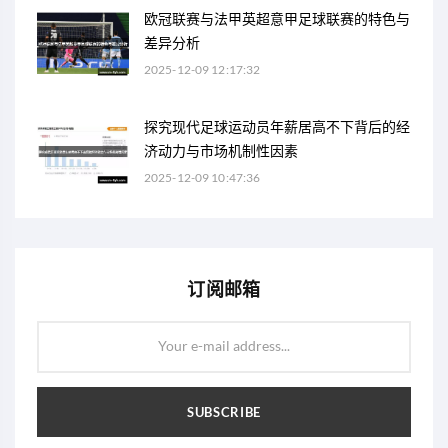
欧冠联赛与法甲英超意甲足球联赛的特色与
差异分析
2025-12-09 12:17:32
探究现代足球运动员年薪居高不下背后的经
济动力与市场机制性因素
2025-12-09 10:47:36
订阅邮箱
Your e-mail address...
SUBSCRIBE