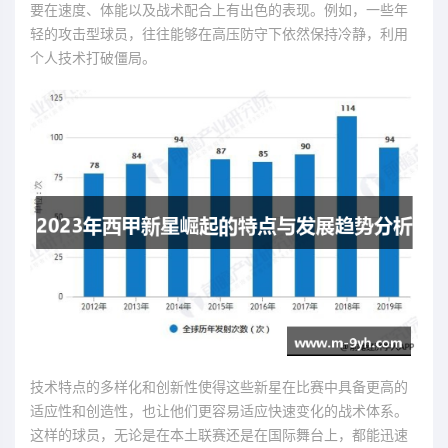
要在速度、体能以及战术配合上有出色的表现。例如，一些年
轻的攻击型球员，往往能够在高压防守下依然保持冷静，利用
个人技术打破僵局。
技术特点的多样化和创新性使得这些新星在比赛中具备更高的
适应性和创造性，也让他们更容易适应快速变化的战术体系。
这样的球员，无论是在本土联赛还是在国际舞台上，都能迅速