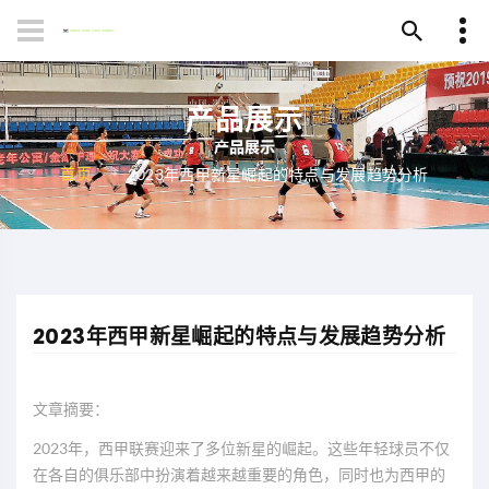
产品展示
首页
2023年西甲新星崛起的特点与发展趋势分析
2023年西甲新星崛起的特点与发展趋势分析
文章摘要：
2023年，西甲联赛迎来了多位新星的崛起。这些年轻球员不仅
在各自的俱乐部中扮演着越来越重要的角色，同时也为西甲的