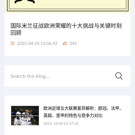
国际米兰征战欧洲荣耀的十大挑战与关键时刻
回顾
2025-04-24 15:06:43
245
Search the blog...
欧洲足球五大联赛差异解析：欧冠、法甲、
英超、意甲的特色与竞争力对比
2025-12-09 13:47:10