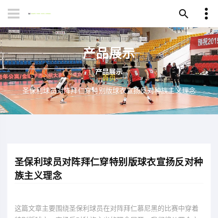
产品展示
首页
圣保利球员对阵拜仁穿特别版球衣宣扬反对种族主义理念
圣保利球员对阵拜仁穿特别版球衣宣扬反对种
族主义理念
这篇文章主要围绕圣保利球员在对阵拜仁慕尼黑的比赛中穿着