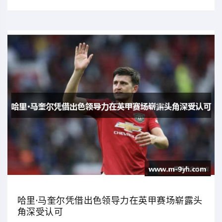
哈里·马奎尔凭借出色领导力在英甲赛场崭露头
角深受认可