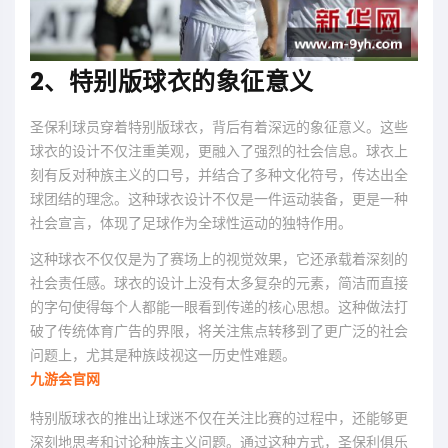
2、特别版球衣的象征意义
圣保利球员穿着特别版球衣，背后有着深远的象征意义。这些
球衣的设计不仅注重美观，更融入了强烈的社会信息。球衣上
刻有反对种族主义的口号，并结合了多种文化符号，传达出全
球团结的理念。这种球衣设计不仅是一件运动装备，更是一种
社会宣言，体现了足球作为全球性运动的独特作用。
这种球衣不仅仅是为了赛场上的视觉效果，它还承载着深刻的
社会责任感。球衣的设计上没有太多复杂的元素，简洁而直接
的字句使得每个人都能一眼看到传递的核心思想。这种做法打
破了传统体育广告的界限，将关注焦点转移到了更广泛的社会
问题上，尤其是种族歧视这一历史性难题。
九游会官网
特别版球衣的推出让球迷不仅在关注比赛的过程中，还能够更
深刻地思考和讨论种族主义问题。通过这种方式，圣保利俱乐