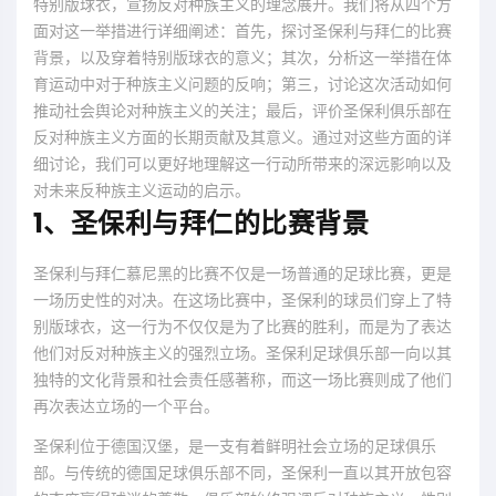
特别版球衣，宣扬反对种族主义的理念展开。我们将从四个方
面对这一举措进行详细阐述：首先，探讨圣保利与拜仁的比赛
背景，以及穿着特别版球衣的意义；其次，分析这一举措在体
育运动中对于种族主义问题的反响；第三，讨论这次活动如何
推动社会舆论对种族主义的关注；最后，评价圣保利俱乐部在
反对种族主义方面的长期贡献及其意义。通过对这些方面的详
细讨论，我们可以更好地理解这一行动所带来的深远影响以及
对未来反种族主义运动的启示。
1、圣保利与拜仁的比赛背景
圣保利与拜仁慕尼黑的比赛不仅是一场普通的足球比赛，更是
一场历史性的对决。在这场比赛中，圣保利的球员们穿上了特
别版球衣，这一行为不仅仅是为了比赛的胜利，而是为了表达
他们对反对种族主义的强烈立场。圣保利足球俱乐部一向以其
独特的文化背景和社会责任感著称，而这一场比赛则成了他们
再次表达立场的一个平台。
圣保利位于德国汉堡，是一支有着鲜明社会立场的足球俱乐
部。与传统的德国足球俱乐部不同，圣保利一直以其开放包容