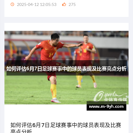
2025-04-12 12:05:53
275
如何评估6月7日足球赛事中的球员表现及比赛
亮点分析