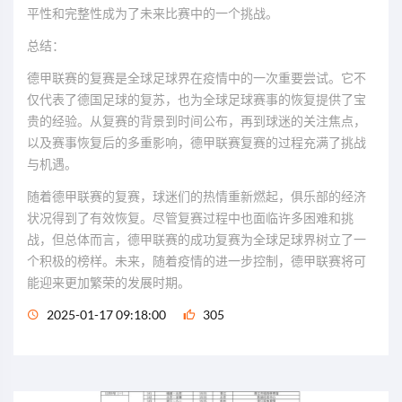
平性和完整性成为了未来比赛中的一个挑战。
总结：
德甲联赛的复赛是全球足球界在疫情中的一次重要尝试。它不
仅代表了德国足球的复苏，也为全球足球赛事的恢复提供了宝
贵的经验。从复赛的背景到时间公布，再到球迷的关注焦点，
以及赛事恢复后的多重影响，德甲联赛复赛的过程充满了挑战
与机遇。
随着德甲联赛的复赛，球迷们的热情重新燃起，俱乐部的经济
状况得到了有效恢复。尽管复赛过程中也面临许多困难和挑
战，但总体而言，德甲联赛的成功复赛为全球足球界树立了一
个积极的榜样。未来，随着疫情的进一步控制，德甲联赛将可
能迎来更加繁荣的发展时期。
2025-01-17 09:18:00
305