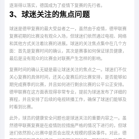
逐渐得以落实，德国成为了疫情下复赛的先行者。
3、球迷关注的焦点问题
球迷是德甲复赛的最大受益者之一，虽然由于疫情，德甲联赛
复赛初期的比赛没有观众入场，但球迷们依然通过电视、网络
和其他方式关注着比赛的进展。球迷的关注焦点集中在几个方
面：首先是复赛时间的确认，其次是赛事如何保证球员健康，
最后是没有观众的比赛会对联赛产生怎样的影响。
复赛时间的确认无疑是最让球迷关注的焦点之一。球迷们不仅
关心复赛的具体时间，还关心复赛后的比赛安排，是否能够如
期完成赛季的比赛，并且如何进行剩余比赛的公平公正安排。
德甲联赛在这方面表现得非常专业，提前为球迷发布了详细的
赛程，并且安排了后续的电视转播工作，确保了球迷们能够及
时看到比赛。
此外，球员的健康安全问题也是球迷关注的重要内容之一。虽
然德甲联赛复赛是在疫情防控措施严格的情况下进行的，但球
迷们依然担心比赛中是否会出现大规模的感染事件。对此，德