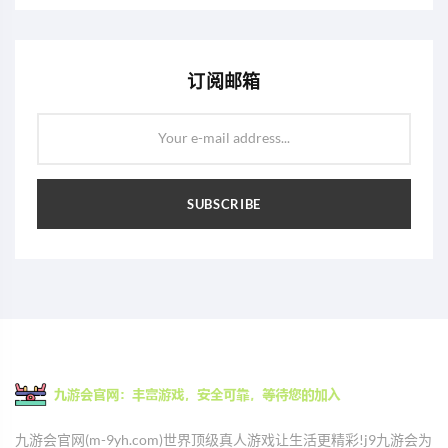
订阅邮箱
Your e-mail address...
SUBSCRIBE
九游会官网(m-9yh.com)世界顶级真人游戏让生活更精彩!j9九游会为