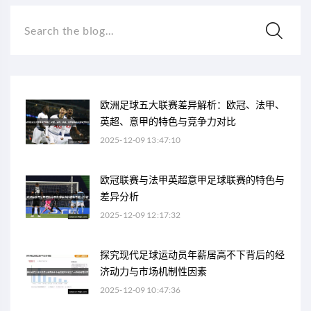
Search the blog...
欧洲足球五大联赛差异解析：欧冠、法甲、
英超、意甲的特色与竞争力对比
2025-12-09 13:47:10
欧冠联赛与法甲英超意甲足球联赛的特色与
差异分析
2025-12-09 12:17:32
探究现代足球运动员年薪居高不下背后的经
济动力与市场机制性因素
2025-12-09 10:47:36