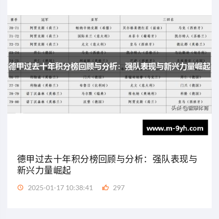
德甲过去十年积分榜回顾与分析：强队表现与
新兴力量崛起
2025-01-17 10:38:41
297