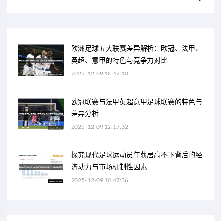
欧洲足球五大联赛差异解析：欧冠、法甲、
英超、意甲的特色与竞争力对比
2025-12-09 13:47:10
欧冠联赛与法甲英超意甲足球联赛的特色与
差异分析
2025-12-09 12:17:32
探究现代足球运动员年薪居高不下背后的经
济动力与市场机制性因素
2025-12-09 10:47:36