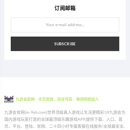
订阅邮箱
Your e-mail address...
SUBSCRIBE
九游会官网(m-9yh.com)世界顶级真人游戏让生活更精彩!j9九游会为
国内游戏玩家打造的全球最顶级乐趣游戏APP,提供下载、入口、首
页、平台、登陆、官网、二十四小时专属客服在线服务!全球最安全,