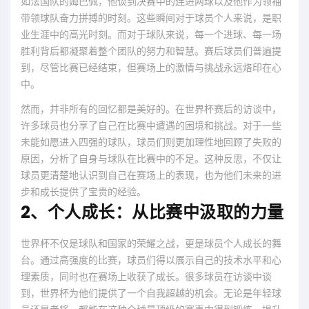
如法国队的姆巴佩，他谈到决赛中的连进两球以及他作为领袖
带领球队奋力拼搏的时刻。这些瞬间对于球员个人来说，是职
业生涯中的高光时刻。而对于球队来说，每一个进球、每一场
胜利背后都凝聚着整个团队的努力和智慧。赛后球员们普遍提
到，尽管比赛已经结束，但赛场上的激情与挑战永远烙印在心
中。
然而，并非所有的回忆都是美好的。在世界杯赛后的访谈中，
许多球员也分享了自己在比赛中遭遇的困境和挑战。对于一些
未能如愿进入四强的球队，球员们则更加理性地回顾了失败的
原因，分析了自身与球队在比赛中的不足。这种反思，不仅让
球员更清楚地认识到自己在赛场上的表现，也为他们未来的进
步和成长提供了宝贵的经验。
2、个人成长：从比赛中汲取的力量
世界杯不仅是球队和国家的荣耀之战，更是球员个人成长的舞
台。通过高强度的比赛，球员们得以展示自己的技术水平和心
理素质，同时也在赛场上收获了成长。很多球员在访谈中谈
到，世界杯为他们提供了一个自我超越的机会。无论是年轻球