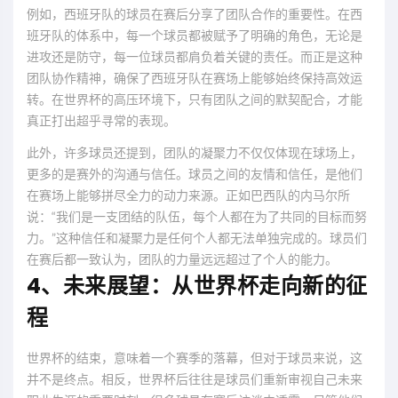
例如，西班牙队的球员在赛后分享了团队合作的重要性。在西
班牙队的体系中，每一个球员都被赋予了明确的角色，无论是
进攻还是防守，每一位球员都肩负着关键的责任。而正是这种
团队协作精神，确保了西班牙队在赛场上能够始终保持高效运
转。在世界杯的高压环境下，只有团队之间的默契配合，才能
真正打出超乎寻常的表现。
此外，许多球员还提到，团队的凝聚力不仅仅体现在球场上，
更多的是赛外的沟通与信任。球员之间的友情和信任，是他们
在赛场上能够拼尽全力的动力来源。正如巴西队的内马尔所
说：“我们是一支团结的队伍，每个人都在为了共同的目标而努
力。”这种信任和凝聚力是任何个人都无法单独完成的。球员们
在赛后都一致认为，团队的力量远远超过了个人的能力。
4、未来展望：从世界杯走向新的征
程
世界杯的结束，意味着一个赛季的落幕，但对于球员来说，这
并不是终点。相反，世界杯后往往是球员们重新审视自己未来