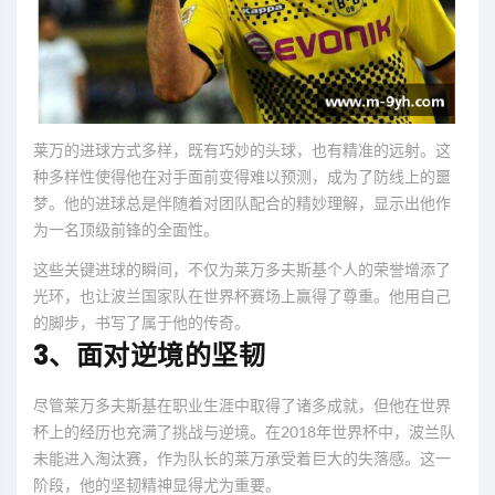
莱万的进球方式多样，既有巧妙的头球，也有精准的远射。这
种多样性使得他在对手面前变得难以预测，成为了防线上的噩
梦。他的进球总是伴随着对团队配合的精妙理解，显示出他作
为一名顶级前锋的全面性。
这些关键进球的瞬间，不仅为莱万多夫斯基个人的荣誉增添了
光环，也让波兰国家队在世界杯赛场上赢得了尊重。他用自己
的脚步，书写了属于他的传奇。
3、面对逆境的坚韧
尽管莱万多夫斯基在职业生涯中取得了诸多成就，但他在世界
杯上的经历也充满了挑战与逆境。在2018年世界杯中，波兰队
未能进入淘汰赛，作为队长的莱万承受着巨大的失落感。这一
阶段，他的坚韧精神显得尤为重要。