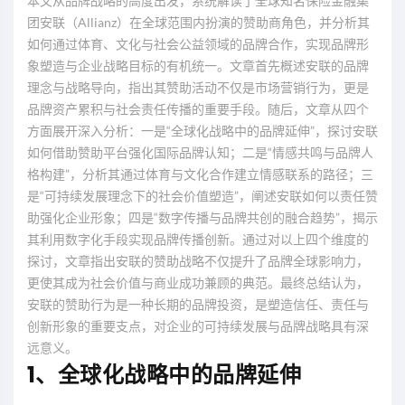
本文从品牌战略的高度出发，系统解读了全球知名保险金融集
团安联（Allianz）在全球范围内扮演的赞助商角色，并分析其
如何通过体育、文化与社会公益领域的品牌合作，实现品牌形
象塑造与企业战略目标的有机统一。文章首先概述安联的品牌
理念与战略导向，指出其赞助活动不仅是市场营销行为，更是
品牌资产累积与社会责任传播的重要手段。随后，文章从四个
方面展开深入分析：一是“全球化战略中的品牌延伸”，探讨安联
如何借助赞助平台强化国际品牌认知；二是“情感共鸣与品牌人
格构建”，分析其通过体育与文化合作建立情感联系的路径；三
是“可持续发展理念下的社会价值塑造”，阐述安联如何以责任赞
助强化企业形象；四是“数字传播与品牌共创的融合趋势”，揭示
其利用数字化手段实现品牌传播创新。通过对以上四个维度的
探讨，文章指出安联的赞助战略不仅提升了品牌全球影响力，
更使其成为社会价值与商业成功兼顾的典范。最终总结认为，
安联的赞助行为是一种长期的品牌投资，是塑造信任、责任与
创新形象的重要支点，对企业的可持续发展与品牌战略具有深
远意义。
1、全球化战略中的品牌延伸