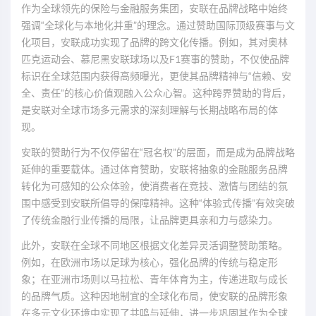
作为全球领先的保险与金融服务集团，安联在品牌战略中始终
强调“全球化与本地化并重”的理念。通过赞助国际顶级赛事与文
化项目，安联成功实现了品牌的跨文化传播。例如，其对奥林
匹克运动会、慕尼黑安联球场以及F1赛事的赞助，不仅使品牌
标识在全球范围内获得高频曝光，更使其品牌精神与“信赖、安
全、责任”的核心价值观融入公众心智。这种跨界赞助的背后，
是安联对全球市场多元需求的深刻理解与长期战略布局的体
现。
安联的赞助行为不仅停留在“冠名权”的层面，而是成为品牌战略
延伸的重要载体。通过体育赞助，安联将抽象的金融服务品牌
转化为可感知的公众体验，使消费者在竞技、激情与团结的氛
围中感受到安联所倡导的保障精神。这种“体验式传播”有效突破
了传统金融行业传播的局限，让品牌更具亲和力与感染力。
此外，安联在全球不同地区根据文化差异灵活调整赞助策略。
例如，在欧洲市场以足球为核心，强化品牌的传统与稳定形
象；在亚洲市场则以马拉松、青年体育为主，传递进取与成长
的品牌气质。这种因地制宜的全球化布局，使安联的品牌形象
在多元文化环境中实现了共鸣与延伸，进一步巩固其作为全球