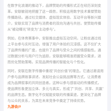
在数字化浪潮的推动下，品牌赞助的传播形式正在经历深刻变
革。安联敏锐地把握了这一趋势，积极运用数字技术重塑赞助
传播路径。通过社交媒体、虚拟现实体验、互动平台等新兴媒
介，安联实现了品牌与消费者的双向沟通与共创，使赞助传播
从“被动曝光”转变为“主动参与”。
例如，在体育赛事中，安联推出虚拟互动空间，让粉丝通过线
上平台参与实时互动，增强了用户体验的沉浸感。这不仅扩大
了品牌传播的广度，也提升了品牌与受众之间的情感黏性。通
过数据分析与用户行为追踪，安联能够精准把握受众需求，进
而优化赞助策略，实现品牌传播的智能化与个性化。
同时，安联在数字传播中重视“共创价值”的理念。它通过邀请用
户参与品牌故事讲述、发起社会公益挑战赛等方式，让消费者
成为品牌叙事的共同创造者。这种以参与感驱动的传播模式，
使品牌形象更加立体、多元与真实，形成了“共创、共享、共赢”
的品牌生态。数字化不仅赋能安联的传播渠道，更深化了品牌
与公众的关系，为其在未来竞争中奠定了持续优势。
九游会j9