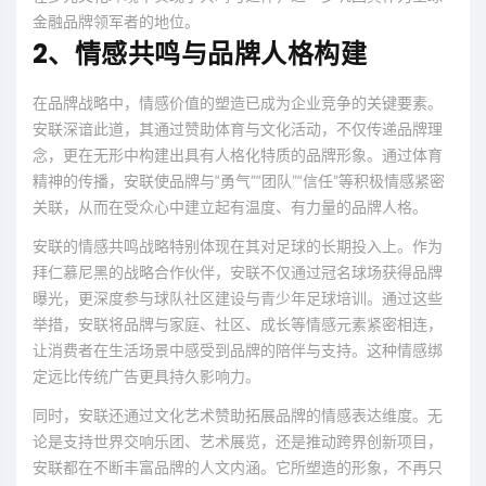
金融品牌领军者的地位。
2、情感共鸣与品牌人格构建
在品牌战略中，情感价值的塑造已成为企业竞争的关键要素。
安联深谙此道，其通过赞助体育与文化活动，不仅传递品牌理
念，更在无形中构建出具有人格化特质的品牌形象。通过体育
精神的传播，安联使品牌与“勇气”“团队”“信任”等积极情感紧密
关联，从而在受众心中建立起有温度、有力量的品牌人格。
安联的情感共鸣战略特别体现在其对足球的长期投入上。作为
拜仁慕尼黑的战略合作伙伴，安联不仅通过冠名球场获得品牌
曝光，更深度参与球队社区建设与青少年足球培训。通过这些
举措，安联将品牌与家庭、社区、成长等情感元素紧密相连，
让消费者在生活场景中感受到品牌的陪伴与支持。这种情感绑
定远比传统广告更具持久影响力。
同时，安联还通过文化艺术赞助拓展品牌的情感表达维度。无
论是支持世界交响乐团、艺术展览，还是推动跨界创新项目，
安联都在不断丰富品牌的人文内涵。它所塑造的形象，不再只