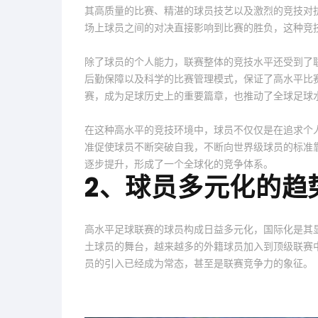
其高质量的比赛、精湛的球员技艺以及激烈的竞技对
场上球员之间的对决直接影响到比赛的胜负，这种竞
除了球员的个人能力，联赛整体的竞技水平还受到了
后勤保障以及科学的比赛管理模式，保证了高水平比
赛，成为足球历史上的重要篇章，也推动了全球足球
在这种高水平的竞技环境中，球员不仅仅是在追求个
准促使球员不断突破自我，不断向世界级球员的标准
逐步提升，形成了一个全球化的竞争体系。
2、球员多元化的趋
高水平足球联赛的球员构成日益多元化，国际化是其
土球员的舞台，越来越多的外籍球员加入到顶级联赛
员的引入已经成为常态，甚至是联赛竞争力的象征。