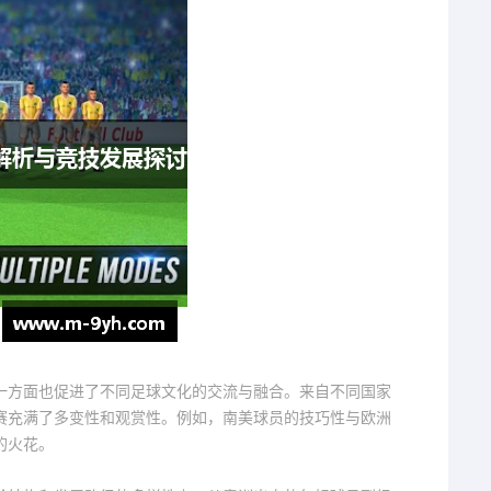
一方面也促进了不同足球文化的交流与融合。来自不同国家
赛充满了多变性和观赏性。例如，南美球员的技巧性与欧洲
的火花。