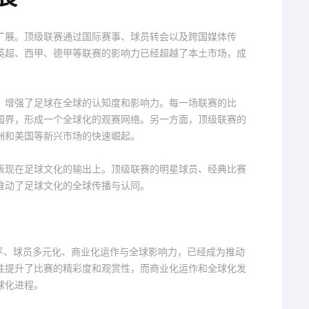
扩展。顶级联赛通过国际赛事、球员转会以及跨国媒体传
英超、西甲、德甲等联赛的影响力已经超越了本土市场，成
，增强了足球在全球的认知度和影响力。每一场联赛的比
国界，形成一个全球化的观赛网络。另一方面，顶级联赛的
洲和美国等新兴市场的快速崛起。
表现在足球文化的输出上。顶级联赛的明星球员、经典比赛
推动了足球文化的全球传播与认同。
平、球员多元化、商业化运作与全球影响力，已经成为推动
性提升了比赛的精彩度和观赏性，而商业化运作和全球化发
球化进程。