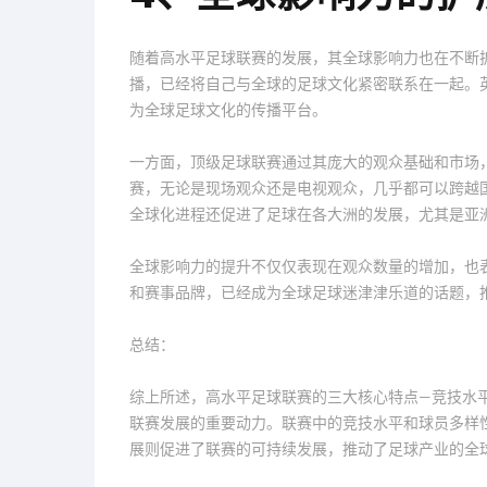
随着高水平足球联赛的发展，其全球影响力也在不断
播，已经将自己与全球的足球文化紧密联系在一起。
为全球足球文化的传播平台。
一方面，顶级足球联赛通过其庞大的观众基础和市场
赛，无论是现场观众还是电视观众，几乎都可以跨越
全球化进程还促进了足球在各大洲的发展，尤其是亚
全球影响力的提升不仅仅表现在观众数量的增加，也
和赛事品牌，已经成为全球足球迷津津乐道的话题，
总结：
综上所述，高水平足球联赛的三大核心特点—竞技水
联赛发展的重要动力。联赛中的竞技水平和球员多样
展则促进了联赛的可持续发展，推动了足球产业的全