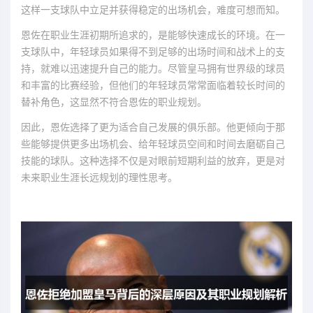
这样一支球队中立足并获得稳定的出场机会，难度可想而知。
恩佐在职业生涯初期所追求的，是能够快速成长的环境。在一
支球队中，年轻球员如果得不到足够的出场时间和战术上的支
持，就难以迅速提升自己的能力。尽管皇马拥有世界级的球员
和丰富的比赛经验，但他们的年轻球员常常面临着较长时间的
替补角色，这显然不符合恩佐的职业规划。
因此，恩佐选择了更为适合自己发展的俱乐部。他更倾向于那
些能够提供更多出场机会、给年轻球员空间和时间去磨砺自己
技能的球队。这种选择不仅是对眼前短期利益的放弃，更是对
未来职业生涯长远规划的理性思考。