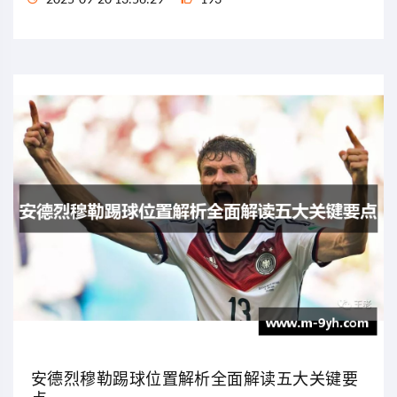
安德烈穆勒踢球位置解析全面解读五大关键要