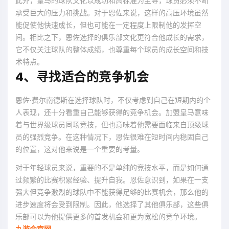
此外，皇马的球队文化以成功和高标准为主导，球员必须不断
承受巨大的压力和挑战。对于恩佐来说，这样的高压环境虽然
能促使他快速成长，但也可能在一定程度上限制他的发挥空
间。相比之下，恩佐选择的俱乐部文化更符合他成长的需求，
它不仅关注球队的整体成绩，也尊重每个球员的成长空间和技
术特点。
4、寻找适合的竞争机会
恩佐·费尔南德斯在选择球队时，不仅考虑到自己在短期内的个
人表现，还十分看重自己能够获得的竞争机会。加盟皇马意味
着与世界级球员同场竞技，但也意味着他需要面临来自顶级球
员的强烈竞争。在这种情况下，恩佐很难在短时间内稳固自己
的位置，这对他来说是一个重要的考量。
对于年轻球员来说，重要的不是单纯的竞技水平，而是如何通
过频繁的比赛积累经验、提升自我。恩佐意识到，如果在一支
强大但竞争激烈的球队中不能获得足够的比赛机会，那么他的
进步速度将会受到限制。因此，他选择了其他俱乐部，这些俱
乐部可以为他提供更多的首发机会和更为宽松的竞争环境。
九游会官网