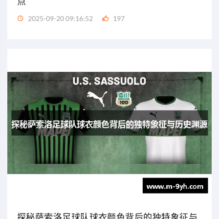
点
2025-09-20 09:16:52
197
探秘萨索洛足球队球衣颜色背后的独特象征与