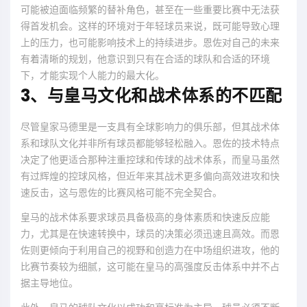
可能被迫面临频繁的替补角色，甚至在一些重要比赛中无法获
得首发机会。这样的环境对于年轻球员来说，既可能导致心理
上的压力，也可能影响技术上的持续进步。恩佐对自己的未来
有着清晰的规划，他意识到只有在合适的球队和合适的环境
下，才能实现个人能力的最大化。
3、与皇马文化和战术体系的不匹配
尽管皇家马德里是一支具有全球影响力的俱乐部，但其战术体
系和球队文化并非所有球员都能够轻松融入。恩佐的技术特点
决定了他更适合那种注重控球和传球的战术体系，而皇马虽然
有过辉煌的控球风格，但近年来其战术更多偏向高效进攻和快
速反击，这与恩佐的比赛风格可能不完全契合。
皇马的战术体系要求球员具备极高的身体素质和快速反应能
力，尤其是在快速转换中，球员的决策必须迅速且高效。而恩
佐则更倾向于利用自己的视野和创造力在中场组织进攻，他的
比赛节奏较为细腻，这可能在皇马的高强度反击体系中并不占
据主导地位。