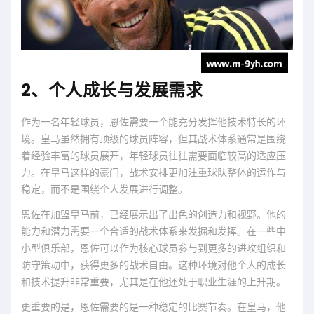
2、个人成长与发展需求
作为一名年轻球员，恩佐需要一个能充分发挥他技术特长的环
境。皇马虽然拥有顶级的球员阵容，但其战术体系通常是围绕
着经验丰富的球员展开，年轻球员往往需要面临较高的适应压
力。在皇马这样的豪门，战术安排更加注重球队整体的运作与
稳定，而不是围绕个人发展进行调整。
恩佐在加盟皇马前，已经展示出了出色的创造力和视野。他的
能力和潜力需要一个合适的战术体系来发掘和发挥。在一些中
小型俱乐部，恩佐可以作为核心球员参与到更多的进攻组织和
防守策动中，获得更多的战术自由。这种环境对他个人的成长
和技术提升非常重要，尤其是在他还处于职业生涯的上升期。
更重要的是，恩佐需要的是一种稳定的比赛节奏。在皇马，他