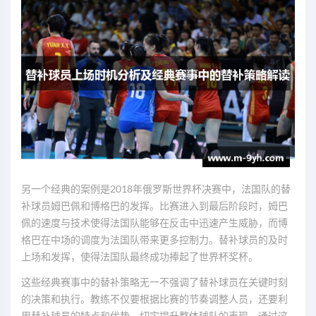
另一个经典的案例是2018年俄罗斯世界杯决赛中，法国队的替
补球员姆巴佩和博格巴的发挥。比赛进入到最后阶段时，姆巴
佩的速度与技术使得法国队能够在反击中迅速产生威胁，而博
格巴在中场的调度为法国队带来更多控制力。替补球员的及时
上场和发挥，使得法国队最终成功捧起了世界杯奖杯。
这些经典赛事中的替补策略无一不强调了替补球员在关键时刻
的决策和执行。教练不仅要根据比赛的节奏调整人员，还要利
用替补球员的特点和优势，切实提升整体球队的表现。通过这