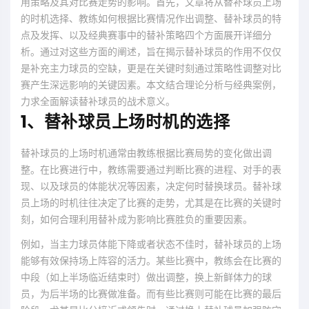
用策略及其对比赛走势的影响。首先，文章将从替补球员上场
的时机选择、教练如何根据比赛情况作出调整、替补球员的特
点及发挥、以及经典赛事中的替补策略四个方面展开详细分
析。通过对这些方面的阐述，旨在揭示替补球员的作用不仅仅
是补充主力球员的空缺，更是在关键时刻通过策略性调整对比
赛产生深远影响的关键因素。本文结合理论分析与经典案例，
力求全面解读替补球员的战术意义。
1、替补球员上场时机的选择
替补球员的上场时机通常由教练根据比赛局势的变化做出调
整。在比赛进行中，教练需要通过判断比赛的进程、对手的表
现、以及球员的体能状况等因素，决定何时替换球员。替补球
员上场的时机往往决定了比赛的走势，尤其是在比赛的关键时
刻，如何合理利用替补成为影响比赛胜负的重要因素。
例如，当主力球员体能下降或者状态不佳时，替补球员的上场
能够有效保持场上阵容的活力。某些比赛中，教练会在比赛的
中段（如上半场临近结束时）做出调整，换上新鲜体力的球
员，为后半场的比赛做准备。而有些比赛则可能在比赛的最后