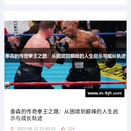
泰森的传奇拳王之路：从困境到巅峰的人生启
示与成长轨迹
2025-08-25 21:50:31
224