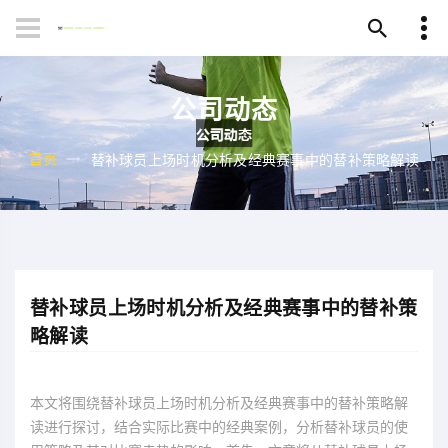
公司动态
首页
替补球员上场时机分析及经典赛事中的替补策略解读
替补球员上场时机分析及经典赛事中的替补策
略解读
本文将围绕替补球员上场时机分析及经典赛事中的替补策略解
读进行探讨，结合实际比赛中的经典案例，分析替补球员的使