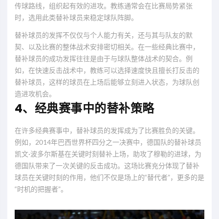
传球路线，组织起有效的进攻。教练通常会在比赛局势紧张
时，选用此类替补球员来稳定球队阵脚。
替补球员的发挥不仅仅与个人能力有关，还与其与队友的默
契、以及比赛的整体战术安排密切相关。在一些经典比赛中，
替补球员的成功发挥往往是由于与球队整体战术的契合。例
如，在快速反击战术中，教练可以选择速度快且擅长打反击的
替补球员，这样的球员在上场后能够立刻进入状态，为球队创
造进攻机会。
4、经典赛事中的替补策略
在许多经典赛事中，替补球员的发挥成为了比赛胜负的关键。
例如，2014年巴西世界杯四分之一决赛中，德国队的替补球员
凯文·波多尔斯基在关键时刻替补上场，助攻了穆勒的进球，为
德国队带来了一次关键的反击成功。这场比赛充分体现了替补
球员在关键时刻的作用，他们不仅是场上的“替代者”，更多的是
“时机的把握者”。