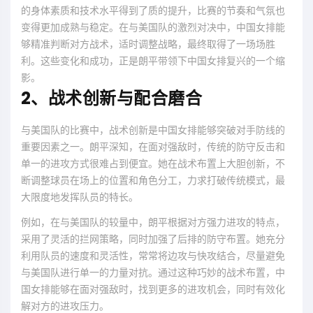
的身体素质和技术水平得到了质的提升，比赛的节奏和气氛也
变得更加成熟与稳定。在与美国队的激烈对决中，中国女排能
够精准判断对方战术，适时调整战略，最终取得了一场场胜
利。这些变化和成功，正是朗平带领下中国女排复兴的一个缩
影。
2、战术创新与配合磨合
与美国队的比赛中，战术创新是中国女排能够突破对手防线的
重要因素之一。朗平深知，在面对强敌时，传统的防守反击和
单一的进攻方式很难占到便宜。她在战术布置上大胆创新，不
断调整球员在场上的位置和角色分工，力求打破传统模式，最
大限度地发挥队员的特长。
例如，在与美国队的较量中，朗平根据对方强力进攻的特点，
采用了灵活的拦网策略，同时加强了后排的防守布置。她充分
利用队员的速度和灵活性，常常将边攻与快攻结合，尽量避免
与美国队进行单一的力量对抗。通过这种巧妙的战术布置，中
国女排能够在面对强敌时，找到更多的进攻机会，同时有效化
解对方的进攻压力。