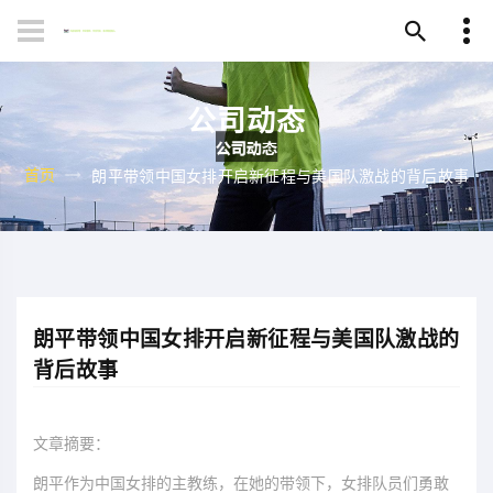
公司动态
首页
朗平带领中国女排开启新征程与美国队激战的背后故事
朗平带领中国女排开启新征程与美国队激战的
背后故事
文章摘要：
朗平作为中国女排的主教练，在她的带领下，女排队员们勇敢