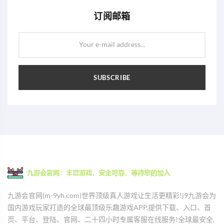
订阅邮箱
Your e-mail address...
SUBSCRIBE
九游会官网(m-9yh.com)世界顶级真人游戏让生活更精彩!j9九游会为
国内游戏玩家打造的全球最顶级乐趣游戏APP,提供下载、入口、首
页、平台、登陆、官网、二十四小时专属客服在线服务!全球最安全,