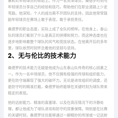
重和对年轻球员的帮助上。作为一名资深球员，桑德罗时刻与
年轻球员分享自己的经验和技巧，帮助他们在职业道路上少走
弯路。他深知，个人的成功离不开团队的支持，因此他常常鼓
励年轻球员在赛场上敢于表现，敢于承担责任。
桑德罗的职业态度，实际上成了全队的榜样。在他身上，泰山
队的球员们看到了什么是真正的拼搏和努力，而这种态度也在
逐步地影响着整个球队的风气和竞技状态。在他离开后的多年
里，球队依然时刻怀念着他的坚韧与坚持。
2、无与伦比的技术能力
桑德罗的技术能力无疑是他成为山东泰山队传奇的核心因素之
一。作为一名中场球员，他不仅拥有极强的传球和组织能力，
更在防守端展现了强大的破坏力。无论是进攻组织的调度，还
是防守时的精准拦截，桑德罗始终能够在关键时刻为球队带来
稳定的表现。
他的远射能力、精准的直塞球、以及在高压情况下的冷静处
理，都让他成为了球队进攻和防守的双重保障。特别是在比赛
的关键时刻，桑德罗往往能够通过一脚精妙的传球或一记远射