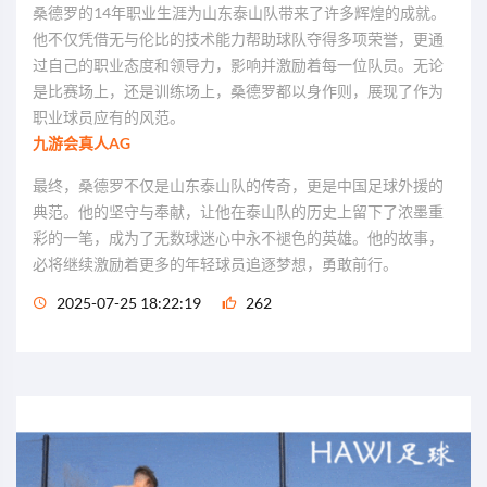
桑德罗的14年职业生涯为山东泰山队带来了许多辉煌的成就。
他不仅凭借无与伦比的技术能力帮助球队夺得多项荣誉，更通
过自己的职业态度和领导力，影响并激励着每一位队员。无论
是比赛场上，还是训练场上，桑德罗都以身作则，展现了作为
职业球员应有的风范。
九游会真人AG
最终，桑德罗不仅是山东泰山队的传奇，更是中国足球外援的
典范。他的坚守与奉献，让他在泰山队的历史上留下了浓墨重
彩的一笔，成为了无数球迷心中永不褪色的英雄。他的故事，
必将继续激励着更多的年轻球员追逐梦想，勇敢前行。
2025-07-25 18:22:19
262