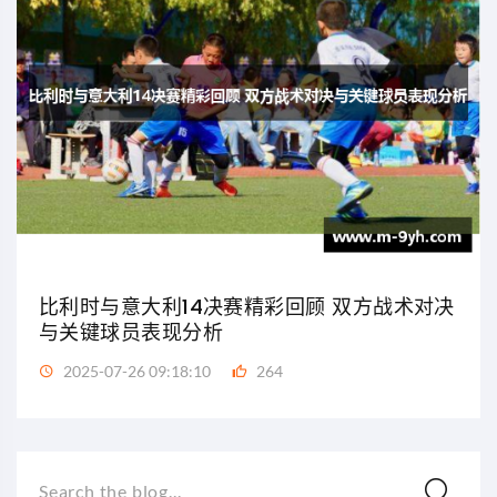
比利时与意大利14决赛精彩回顾 双方战术对决
与关键球员表现分析
2025-07-26 09:18:10
264
Search the blog...