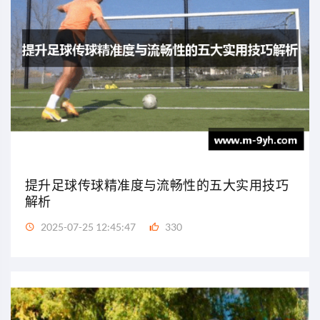
提升足球传球精准度与流畅性的五大实用技巧
解析
2025-07-25 12:45:47
330