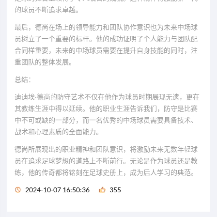
的球员不断追求卓越。
最后，德尚在场上的领导能力和团队协作意识也为未来中场球
员树立了一个重要的标杆。他的成功证明了个人能力与团队配
合同样重要，未来的中场球员需要在提升自身技能的同时，注
重团队的整体发展。
总结：
迪迪埃·德尚的防守艺术不仅在他作为球员时期展现无遗，更在
其教练生涯中得以延续。他的职业生涯告诉我们，防守是比赛
中不可或缺的一部分，而一名优秀的中场球员需要具备技术、
战术和心理素质的全面能力。
德尚所展现出的职业精神和团队意识，将激励未来无数年轻球
员在追求足球梦想的道路上不断前行。无论是作为球员还是教
练，他的传奇都将铭刻在足球史册上，成为后人学习的典范。
2024-10-07 16:50:36
355