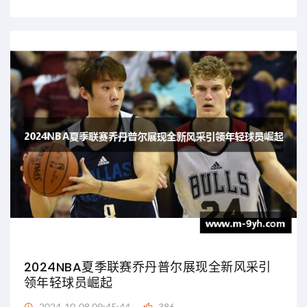
2024NBA夏季联赛乔丹普尔展现全新风采引
领年轻球员崛起
2024-10-08 09:45:44
386