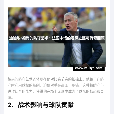
德尚的防守艺术还体现在他对比赛节奏的把控上。他善于在防
守时利用球权的控制，迫使对手在高压下犯错。这种将防守与
进攻结合的能力，使得他在场上无形中成为了球队的核心和灵
魂。
2、战术影响与球队贡献