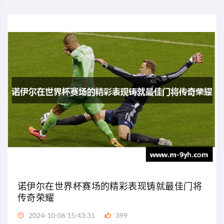
诺伊尔在世界杯赛场的精彩表现铸就最佳门将
传奇荣耀
2024-10-06 15:43:31
399