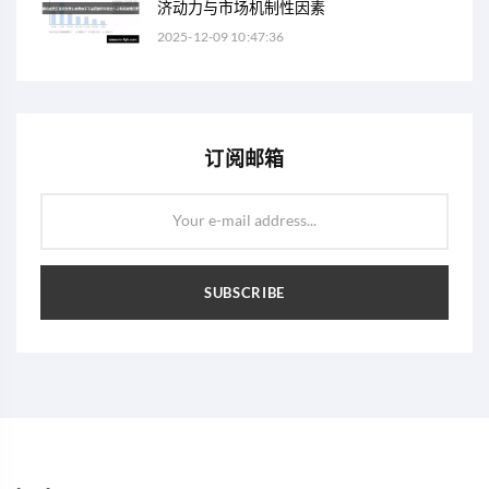
济动力与市场机制性因素
2025-12-09 10:47:36
订阅邮箱
Your e-mail address...
SUBSCRIBE