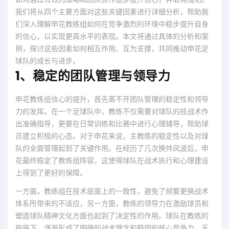
我们将从四个主要方面对这些关键因素进行详细分析，帮助我
们深入理解申花教练组如何在竞争激烈的环境中稳步提升自身
的信心，以实现更高水平的表现。本文将通过具体的分析和案
例，探讨这些因素如何相互作用、互为支撑，共同推动申花足
球队的成长与进步。
1、稳定的团队管理与领导力
申花教练组信心的提升，首先离不开团队管理的稳定性和领导
力的发挥。在一个足球队中，教练不仅需要对球队的技战术作
出准确指导，更要在日常训练和比赛中进行心理辅导，帮助球
员建立积极的心态。对于申花来说，主教练的稳定性以及对球
队的全面管理起到了关键作用。在经历了几次换帅风波后，申
花最终稳定了教练组阵容，这使得球队在战术执行和心理建设
上得到了更好的保障。
一方面，教练组在技术层面上的一致性，避免了频繁更换战术
体系所带来的不适应，另一方面，教练的领导力在激励球员和
塑造球队精神文化方面也起到了决定性的作用。球队在教练的
指导下，逐渐形成了明确的战术理念和稳固的核心竞争力。无