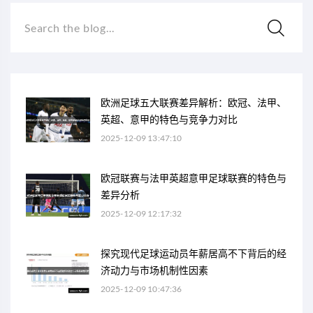
Search the blog...
欧洲足球五大联赛差异解析：欧冠、法甲、
英超、意甲的特色与竞争力对比
2025-12-09 13:47:10
欧冠联赛与法甲英超意甲足球联赛的特色与
差异分析
2025-12-09 12:17:32
探究现代足球运动员年薪居高不下背后的经
济动力与市场机制性因素
2025-12-09 10:47:36