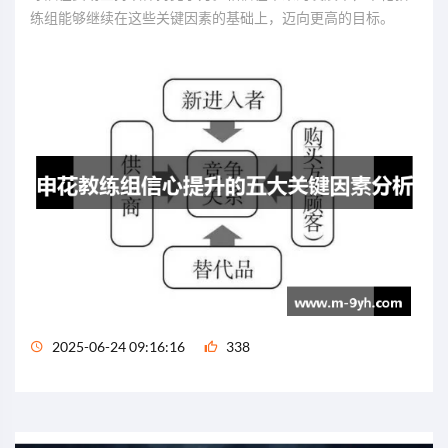
练组能够继续在这些关键因素的基础上，迈向更高的目标。
2025-06-24 09:16:16
338