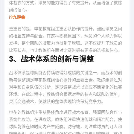
体裁衣的方式，球员的能力得到了有效提升，从而增强了教练
组的信心。
j9九游会
更重要的是，申花教练组注重团队协作的提升，鼓励球员之间
的相互支持与配合。在这种积极氛围下，球员的个人能力得以
发挥，整个团队的凝聚力也得到了增强。这不仅提升了球员的
比赛状态，也让教练组在面对比赛时拥有更多的选择和信心。
3、战术体系的创新与调整
战术体系是球队能否持续取得好成绩的关键之一，而战术的创
新与调整则是申花教练组信心提升的重要因素。教练组通过对
对手和自身队伍的分析，定期调整战术以适应不断变化的比赛
环境。在此过程中，教练组会根据对手的特点和球队的优势，
灵活变通战术，使球队的整体表现始终保持竞争力。
申花的教练组注重从整体角度进行战术布置，强调团队合作与
系统性攻防。在进攻端，教练组注重快速传球和精准配合，使
球队能够在短时间内产生威胁。防守端，则注重球员的盯人和
防守组织，保证球队在遇到强敌时也能保持稳固的防线。这种