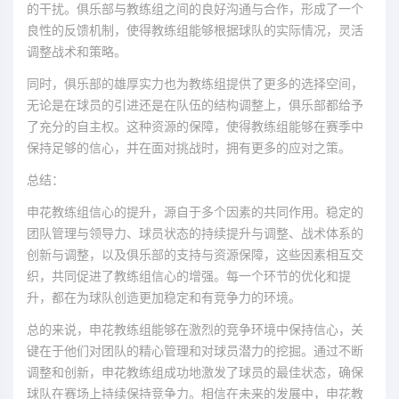
的干扰。俱乐部与教练组之间的良好沟通与合作，形成了一个
良性的反馈机制，使得教练组能够根据球队的实际情况，灵活
调整战术和策略。
同时，俱乐部的雄厚实力也为教练组提供了更多的选择空间，
无论是在球员的引进还是在队伍的结构调整上，俱乐部都给予
了充分的自主权。这种资源的保障，使得教练组能够在赛季中
保持足够的信心，并在面对挑战时，拥有更多的应对之策。
总结：
申花教练组信心的提升，源自于多个因素的共同作用。稳定的
团队管理与领导力、球员状态的持续提升与调整、战术体系的
创新与调整，以及俱乐部的支持与资源保障，这些因素相互交
织，共同促进了教练组信心的增强。每一个环节的优化和提
升，都在为球队创造更加稳定和有竞争力的环境。
总的来说，申花教练组能够在激烈的竞争环境中保持信心，关
键在于他们对团队的精心管理和对球员潜力的挖掘。通过不断
调整和创新，申花教练组成功地激发了球员的最佳状态，确保
球队在赛场上持续保持竞争力。相信在未来的发展中，申花教