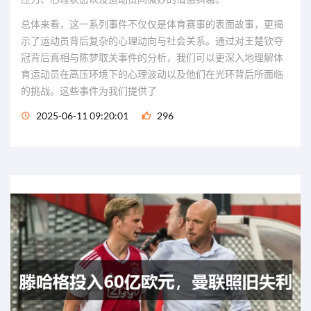
总体来看，这一系列事件不仅仅是体育赛事的表面故事，更揭
示了运动员背后复杂的心理动向与社会关系。通过对王楚钦夺
冠背后真相与陈梦取关事件的分析，我们可以更深入地理解体
育运动员在高压环境下的心理波动以及他们在光环背后所面临
的挑战。这些事件为我们提供了
2025-06-11 09:20:01
296