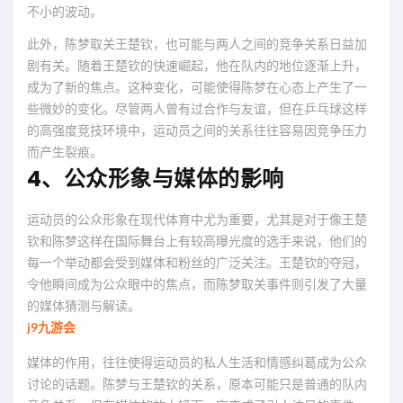
不小的波动。
此外，陈梦取关王楚钦，也可能与两人之间的竞争关系日益加
剧有关。随着王楚钦的快速崛起，他在队内的地位逐渐上升，
成为了新的焦点。这种变化，可能使得陈梦在心态上产生了一
些微妙的变化。尽管两人曾有过合作与友谊，但在乒乓球这样
的高强度竞技环境中，运动员之间的关系往往容易因竞争压力
而产生裂痕。
4、公众形象与媒体的影响
运动员的公众形象在现代体育中尤为重要，尤其是对于像王楚
钦和陈梦这样在国际舞台上有较高曝光度的选手来说，他们的
每一个举动都会受到媒体和粉丝的广泛关注。王楚钦的夺冠，
令他瞬间成为公众眼中的焦点，而陈梦取关事件则引发了大量
的媒体猜测与解读。
j9九游会
媒体的作用，往往使得运动员的私人生活和情感纠葛成为公众
讨论的话题。陈梦与王楚钦的关系，原本可能只是普通的队内