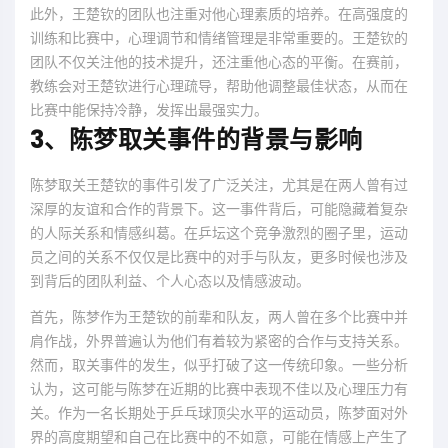
此外，王楚钦的团队也注重对他心理素质的培养。在高强度的
训练和比赛中，心理调节和情绪管理是非常重要的。王楚钦的
团队不仅关注他的技术提升，还注重他心态的平衡。在赛前，
教练会对王楚钦进行心理疏导，帮助他调整最佳状态，从而在
比赛中能保持冷静，发挥出最强实力。
3、陈梦取关事件的背景与影响
陈梦取关王楚钦的事件引发了广泛关注，尤其是在两人曾有过
深厚的友谊和合作的背景下。这一事件背后，可能隐藏着复杂
的人际关系和情感纠葛。在乒坛这个竞争激烈的圈子里，运动
员之间的关系不仅仅是比赛中的对手与队友，更多时候也涉及
到背后的团队利益、个人心态以及情感波动。
首先，陈梦作为王楚钦的前辈和队友，两人曾在多个比赛中并
肩作战，外界普遍认为他们有着较为紧密的合作与支持关系。
然而，取关事件的发生，似乎打破了这一传统印象。一些分析
认为，这可能与陈梦在近期的比赛中表现不佳以及心理压力有
关。作为一名长期处于乒乓球顶尖水平的运动员，陈梦面对外
界的高度期望和自己在比赛中的不如意，可能在情感上产生了