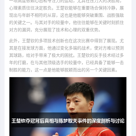
一项高度依赖心态和专注力的运动，尤其在压力大的决胜局，
心理素质往往决定胜负。王楚钦能够在重要场合保持冷静，展
现出与年龄不相符的从容，这也是他能够突破重围、战胜强敌
的关键之一。与其对手的较量中，他往往能够在关键时刻抓住
对方的漏洞，充分展现了技术和心理的双重优势。
此外，王楚钦的多项技术创新也在这次比赛中得到了展现。尤
其是在接发球方面，他通过变化多端的战术，使对方难以预测
其球路，给对手带来了极大的困扰。王楚钦的反手技术经过多
年的打磨，在与其他顶级选手的较量中，已经具备了能够一击
制胜的能力，这一点是他能够脱颖而出的另一个关键因素。