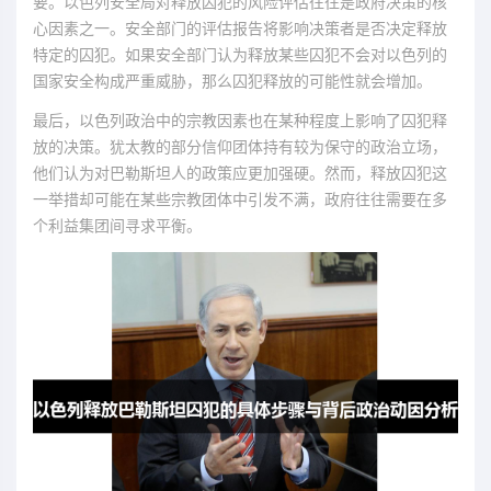
要。以色列安全局对释放囚犯的风险评估往往是政府决策的核
心因素之一。安全部门的评估报告将影响决策者是否决定释放
特定的囚犯。如果安全部门认为释放某些囚犯不会对以色列的
国家安全构成严重威胁，那么囚犯释放的可能性就会增加。
最后，以色列政治中的宗教因素也在某种程度上影响了囚犯释
放的决策。犹太教的部分信仰团体持有较为保守的政治立场，
他们认为对巴勒斯坦人的政策应更加强硬。然而，释放囚犯这
一举措却可能在某些宗教团体中引发不满，政府往往需要在多
个利益集团间寻求平衡。