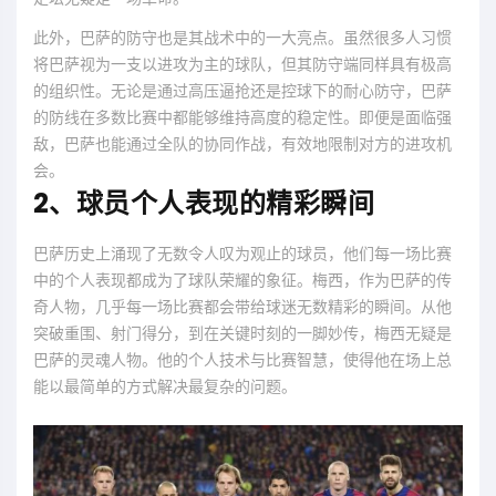
此外，巴萨的防守也是其战术中的一大亮点。虽然很多人习惯
将巴萨视为一支以进攻为主的球队，但其防守端同样具有极高
的组织性。无论是通过高压逼抢还是控球下的耐心防守，巴萨
的防线在多数比赛中都能够维持高度的稳定性。即便是面临强
敌，巴萨也能通过全队的协同作战，有效地限制对方的进攻机
会。
2、球员个人表现的精彩瞬间
巴萨历史上涌现了无数令人叹为观止的球员，他们每一场比赛
中的个人表现都成为了球队荣耀的象征。梅西，作为巴萨的传
奇人物，几乎每一场比赛都会带给球迷无数精彩的瞬间。从他
突破重围、射门得分，到在关键时刻的一脚妙传，梅西无疑是
巴萨的灵魂人物。他的个人技术与比赛智慧，使得他在场上总
能以最简单的方式解决最复杂的问题。