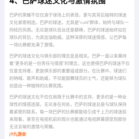
4、巴萨球迷文化与激情氛围
巴萨的荣耀不仅仅源于球场上的表现，更与其背后独特的球迷
文化紧密相连。巴萨的球迷，尤其是“culé”群体，始终与球队一
同经历风雨。无论是球队低谷还是巅峰，巴萨的球迷始终站在
球队的背后，为其加油助威。这种深厚的球迷情感，让巴萨每
一场比赛都充满了激情。
巴萨的球迷文化与俱乐部的理念息息相关。巴萨一直以来秉持
着“更多的是一份责任与情感”的理念，这也使得巴萨的球迷不仅
仅是支持者，更是俱乐部的重要组成部分。在比赛中，球迷们
的呐喊、歌声和助威，不仅能鼓舞球员的士气，还能够为球队
创造出一种独特的比赛氛围。
巴萨的球迷文化不仅仅局限于比赛中的支持，更多的是一种全
球性的情感连接。无论身在何处，巴萨的球迷总是与球队保持
着紧密的联系。每一场巴萨的比赛都能吸引成千上万的球迷前
来观看，甚至在电视机前的观众也能通过电视屏幕感受到那份
无法言喻的激情与荣耀。
j9九游会