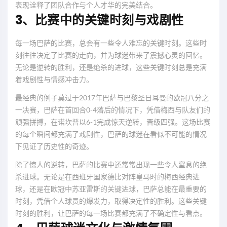
表现诠释了团队合作与个人才华的完美结合。
3、比赛中的关键时刻与戏剧性
每一场巴萨的比赛，总会有一些令人难忘的关键时刻。这些时
刻往往决定了比赛的走向，并为球迷带来了震撼心灵的回忆。
无论是逆转的胜利，还是绝杀的进球，这些关键时刻总是充满
着戏剧性与情感冲击力。
最经典的例子莫过于2017年巴萨与巴黎圣日耳曼的欧冠八分之
一决赛，巴萨在首回合0-4落后的情况下，凭借梅西与队友们的
顽强拼搏，在诺坎普以6-1完成惊天逆转，晋级四强。这场比赛
的每个瞬间都充满了戏剧性，巴萨的球迷在看似不可能的情况
下见证了历史性的奇迹。
除了惊人的逆转，巴萨的比赛中还常常出现一些令人窒息的绝
杀进球。无论是在西班牙国家德比对阵皇马时的梅西经典进
球，还是在欧冠中苏亚雷斯的关键进球，巴萨总能在最重要的
时刻，凭借个人球员的爆发力，取得决定性的胜利。这些关键
时刻的胜利，让巴萨的每一场比赛都充满了不确定性与看点。