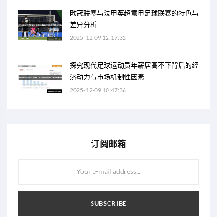
欧冠联赛与法甲英超意甲足球联赛的特色与
差异分析
2025-12-09 12:17:32
探究现代足球运动员年薪居高不下背后的经
济动力与市场机制性因素
2025-12-09 10:47:36
订阅邮箱
Your e-mail address...
SUBSCRIBE