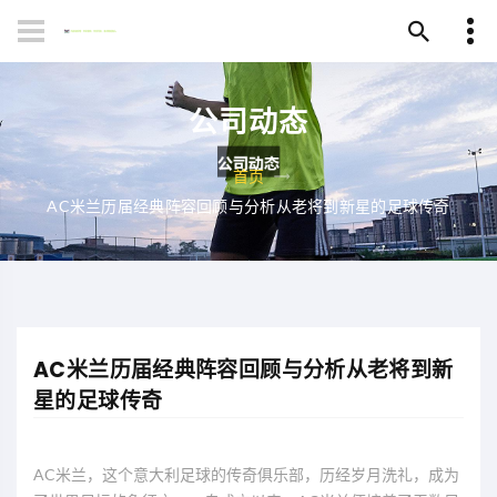
公司动态
首页
AC米兰历届经典阵容回顾与分析从老将到新星的足球传奇
AC米兰历届经典阵容回顾与分析从老将到新
星的足球传奇
AC米兰，这个意大利足球的传奇俱乐部，历经岁月洗礼，成为