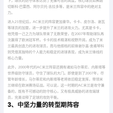
下，球队的防守体系达到了无懈可击的高度。核心球员如弗朗
切斯科·巴雷西、阿尔贝托·吉拉多等，是米兰阵容中的绝对主
力。
进入21世纪后，AC米兰的阵容更加豪华。卡卡、皮尔洛、谢瓦
等球员的加盟，进一步提升了米兰的进攻火力。尤其是卡卡，
他凭借一己之力为球队带来了无数荣誉，在2007年帮助球队再
次赢得了欧洲冠军杯。卡卡的技术精湛和视野开阔，成为了米
兰最具创造力的进攻球员，而与他搭档的前锋谢尔盖·舍甫琴科
则凭借其独特的个人能力和稳定的进球表现，成为米兰锋线的
核心力量。
此外，2000年代的AC米兰阵容还拥有诸如马尔蒂尼、内斯塔等
世界级防守球员，守住了球队的大门。即使是到了2007年，尽
管年龄增长，马尔蒂尼和内斯塔等老将依旧稳定发挥，带领米
兰继续在欧洲赛场征战。可以说，这一时期的AC米兰是攻守兼
备的，既有不可撼动的防守核心，又有极具威胁的进攻端球
员，完美诠释了足球的攻防平衡。
3、中坚力量的转型期阵容