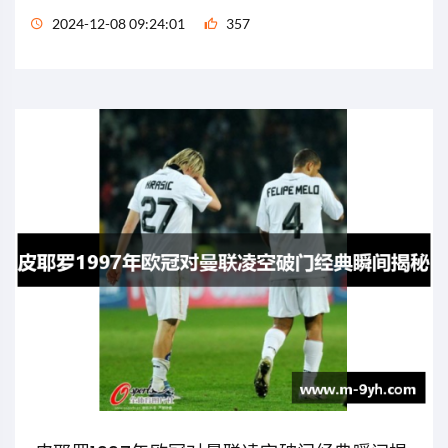
2024-12-08 09:24:01
357