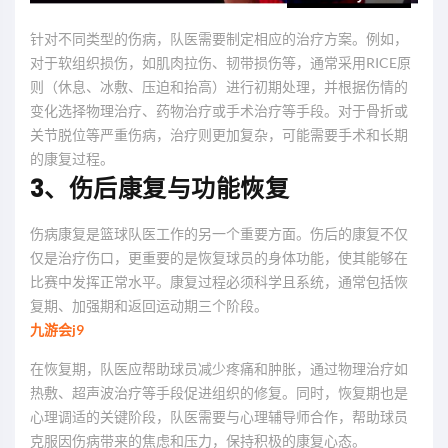
针对不同类型的伤病，队医需要制定相应的治疗方案。例如，
对于软组织损伤，如肌肉拉伤、韧带损伤等，通常采用RICE原
则（休息、冰敷、压迫和抬高）进行初期处理，并根据伤情的
变化选择物理治疗、药物治疗或手术治疗等手段。对于骨折或
关节脱位等严重伤病，治疗则更加复杂，可能需要手术和长期
的康复过程。
3、伤后康复与功能恢复
伤病康复是篮球队医工作的另一个重要方面。伤后的康复不仅
仅是治疗伤口，更重要的是恢复球员的身体功能，使其能够在
比赛中发挥正常水平。康复过程必须科学且系统，通常包括恢
复期、加强期和返回运动期三个阶段。
九游会j9
在恢复期，队医应帮助球员减少疼痛和肿胀，通过物理治疗如
热敷、超声波治疗等手段促进组织的修复。同时，恢复期也是
心理调适的关键阶段，队医需要与心理辅导师合作，帮助球员
克服因伤病带来的焦虑和压力，保持积极的康复心态。