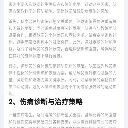
素则主要涉及球员的生理状态和体能水平。针对这些因素，队
医应采取科学的预防措施，帮助球员降低伤病发生的风险。
首先，科学合理的训练计划至关重要。篮球训练需要注重有氧
和无氧的平衡，同时避免过度疲劳的发生。队医应与教练团队
紧密合作，根据球员的个体差异和竞技需求，量身定制训练计
划，避免高强度训练中的过度负荷。此外，通过定期的体能测
试，及时了解球员的身体状态，合理调整训练强度，确保球员
在良好的身体状态下进行竞技。
其次，运动员的身体素质是预防伤病的基础。队医应为球员提
供个性化的体能训练和恢复方案，帮助球员提升核心肌群的力
量、灵活性和爆发力等关键素质。同时，注意球员的柔韧性和
关节活动度，避免因某些部位肌肉不平衡或紧张导致的运动损
伤。
2、伤病诊断与治疗策略
一旦伤病发生，及时准确的诊断至关重要。篮球比赛的高强度
和对抗性使得球员易受到各种伤害，队医需要具备专业的伤病