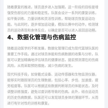
随着康复的推进，球员逐步进入加强期，这一阶段的目标是增
强受伤部位的力量和稳定性。队医会设计一系列的康复训练，
如平衡训练、力量训练和灵活性训练，帮助球员恢复运动功
能。与此同时，逐步增加运动量，模拟比赛中的动作，检测球
员的运动表现和身体反应，以确定是否可以进入返回运动期。
4、数据化管理与伤病监控
随着运动医学的不断发展，数据化管理已成为现代篮球队医的
重要工作手段。通过对球员体能和伤病数据的收集与分析，队
医可以更加精确地评估球员的健康状态，提前预测潜在的伤病
风险，从而采取预防措施，减少伤病的发生。
现代科技手段，如穿戴式设备、运动传感器和生物监测仪器，
能够实时跟踪球员的生理数据，包括心率、步伐、加速度、疲
劳程度等。队医可以根据这些数据判断球员的体能状态，及时
调整训练强度，避免过度训练导致的伤病。此外，结合运动员
的历史伤病数据，队医还可以发现球员身体的薄弱环节，从而
进行有针对性的训练和康复。