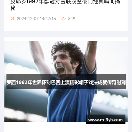
皮耶罗1997年欧冠对曼联凌空破门经典瞬间揭
秘
2024-12-07 14:47:16
349