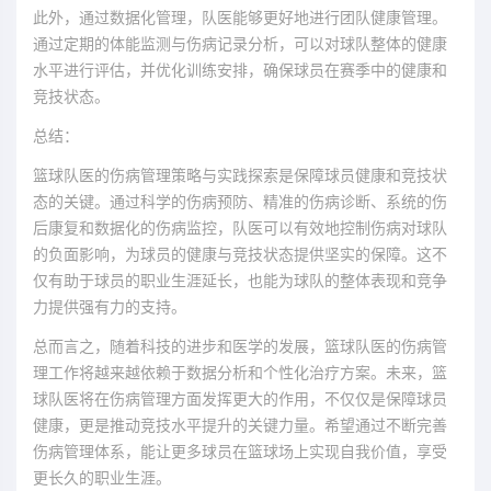
此外，通过数据化管理，队医能够更好地进行团队健康管理。
通过定期的体能监测与伤病记录分析，可以对球队整体的健康
水平进行评估，并优化训练安排，确保球员在赛季中的健康和
竞技状态。
总结：
篮球队医的伤病管理策略与实践探索是保障球员健康和竞技状
态的关键。通过科学的伤病预防、精准的伤病诊断、系统的伤
后康复和数据化的伤病监控，队医可以有效地控制伤病对球队
的负面影响，为球员的健康与竞技状态提供坚实的保障。这不
仅有助于球员的职业生涯延长，也能为球队的整体表现和竞争
力提供强有力的支持。
总而言之，随着科技的进步和医学的发展，篮球队医的伤病管
理工作将越来越依赖于数据分析和个性化治疗方案。未来，篮
球队医将在伤病管理方面发挥更大的作用，不仅仅是保障球员
健康，更是推动竞技水平提升的关键力量。希望通过不断完善
伤病管理体系，能让更多球员在篮球场上实现自我价值，享受
更长久的职业生涯。