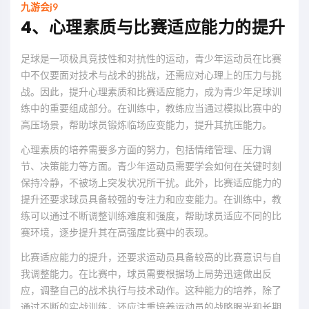
九游会j9
4、心理素质与比赛适应能力的提升
足球是一项极具竞技性和对抗性的运动，青少年运动员在比赛
中不仅要面对技术与战术的挑战，还需应对心理上的压力与挑
战。因此，提升心理素质和比赛适应能力，成为青少年足球训
练中的重要组成部分。在训练中，教练应当通过模拟比赛中的
高压场景，帮助球员锻炼临场应变能力，提升其抗压能力。
心理素质的培养需要多方面的努力，包括情绪管理、压力调
节、决策能力等方面。青少年运动员需要学会如何在关键时刻
保持冷静，不被场上突发状况所干扰。此外，比赛适应能力的
提升还要求球员具备较强的专注力和应变能力。在训练中，教
练可以通过不断调整训练难度和强度，帮助球员适应不同的比
赛环境，逐步提升其在高强度比赛中的表现。
比赛适应能力的提升，还要求运动员具备较高的比赛意识与自
我调整能力。在比赛中，球员需要根据场上局势迅速做出反
应，调整自己的战术执行与技术动作。这种能力的培养，除了
通过不断的实战训练，还应注重培养运动员的战略眼光和长期