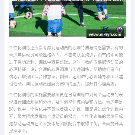
个性化训练还应当考虑到运动员的心理特质与情感需求。有的
青少年运动员可能性格内向，不善与队友沟通，而有的则可能
过于急功近利，训练中容易焦躁。这时，教练应根据运动员的
心理特征，设计合适的心理调适与沟通训练，帮助他们建立自
信心，增强团队合作意识。例如，定期进行心理辅导和团队建
设活动，帮助运动员缓解比赛中的压力，提升其心理素质。
个性化训练的实施需要教练员在日常训练中对每个运动员的表
现进行细致观察和分析，及时调整训练内容和方法。青少年足
球训练中，个性化并不意味着孤立训练，而是通过优化训练内
容，最大限度发挥每个运动员的潜力。个性化训练的最终目标
是帮助运动员在个人技术与团队配合中取得平衡，全面提升其
足球水平。