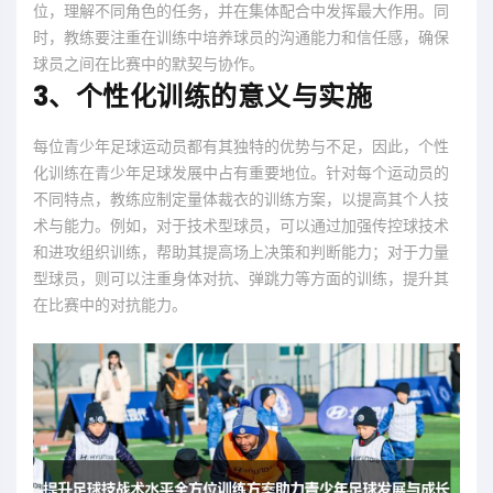
位，理解不同角色的任务，并在集体配合中发挥最大作用。同
时，教练要注重在训练中培养球员的沟通能力和信任感，确保
球员之间在比赛中的默契与协作。
3、个性化训练的意义与实施
每位青少年足球运动员都有其独特的优势与不足，因此，个性
化训练在青少年足球发展中占有重要地位。针对每个运动员的
不同特点，教练应制定量体裁衣的训练方案，以提高其个人技
术与能力。例如，对于技术型球员，可以通过加强传控球技术
和进攻组织训练，帮助其提高场上决策和判断能力；对于力量
型球员，则可以注重身体对抗、弹跳力等方面的训练，提升其
在比赛中的对抗能力。