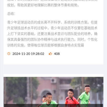
规划，帮助其更好地理解比赛的整体节奏和局势。
总结：
青少年足球运动员的成长离不开科学、系统的训练方案。在提
升足球技战术水平的过程中，青少年运动员不仅要在基础技术
上打下坚实的基础，还要注重战术意识与团队配合的培养，确
保其具备强烈的团队协作精神与战术执行能力。同时，个性化
训练的实施，使得每位球员能够根据自身特点实现最
2024-11-20 19:28:02
408