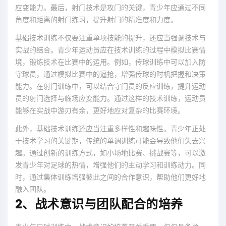
应变能力。最后，射门技术是攻门的关键，青少年应通过不同
角度和距离的射门练习，提升射门的精准度和力度。
基础技术训练不仅要注重单项技能的提升，还应当强调技术与
实战的结合。青少年运动员应在技术训练的过程中模拟比赛情
境，锻炼技术在比赛中的运用。例如，传球训练中可以加入防
守球员，通过模拟比赛中的逼抢，增强传球的时机把握和决策
能力。在射门训练中，可以结合守门员的反应训练，提升运动
员的射门选择与临场应变能力。通过这样的技术训练，运动员
能够在实战中游刃有余，更好地应对复杂的比赛环境。
此外，基础技术训练还应当注重多样性和趣味性。青少年正处
于技术学习的关键期，传统的单调训练可能会导致他们失去兴
趣。通过创新的训练方式，如小场地比赛、挑战赛等，可以激
发青少年对足球的热情，增强他们的主动学习和训练动力。同
时，通过集体训练增强彼此之间的合作意识，帮助他们更好地
融入团队。
2、战术意识与团队配合的培养