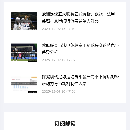
欧洲足球五大联赛差异解析：欧冠、法甲、
英超、意甲的特色与竞争力对比
2025-12-09 13:47:10
欧冠联赛与法甲英超意甲足球联赛的特色与
差异分析
2025-12-09 12:17:32
探究现代足球运动员年薪居高不下背后的经
济动力与市场机制性因素
2025-12-09 10:47:36
订阅邮箱