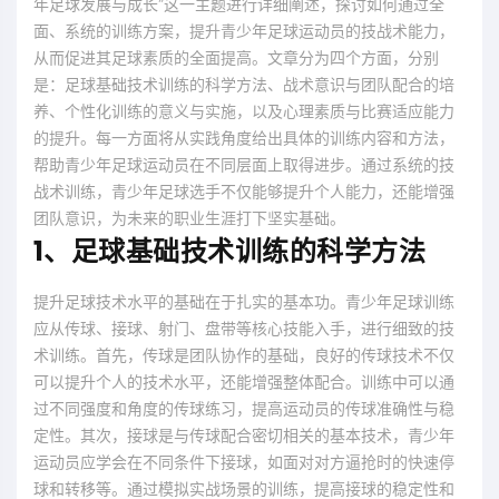
年足球发展与成长”这一主题进行详细阐述，探讨如何通过全
面、系统的训练方案，提升青少年足球运动员的技战术能力，
从而促进其足球素质的全面提高。文章分为四个方面，分别
是：足球基础技术训练的科学方法、战术意识与团队配合的培
养、个性化训练的意义与实施，以及心理素质与比赛适应能力
的提升。每一方面将从实践角度给出具体的训练内容和方法，
帮助青少年足球运动员在不同层面上取得进步。通过系统的技
战术训练，青少年足球选手不仅能够提升个人能力，还能增强
团队意识，为未来的职业生涯打下坚实基础。
1、足球基础技术训练的科学方法
提升足球技术水平的基础在于扎实的基本功。青少年足球训练
应从传球、接球、射门、盘带等核心技能入手，进行细致的技
术训练。首先，传球是团队协作的基础，良好的传球技术不仅
可以提升个人的技术水平，还能增强整体配合。训练中可以通
过不同强度和角度的传球练习，提高运动员的传球准确性与稳
定性。其次，接球是与传球配合密切相关的基本技术，青少年
运动员应学会在不同条件下接球，如面对对方逼抢时的快速停
球和转移等。通过模拟实战场景的训练，提高接球的稳定性和