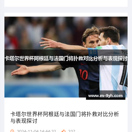
卡塔尔世界杯阿根廷与法国门将扑救对比分析
与表现探讨
2024-11-04 14:44:32
337