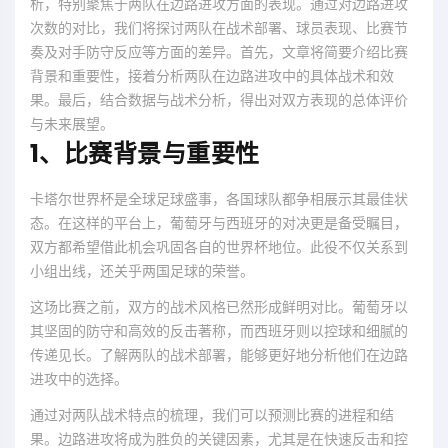
析，特别聚焦于两队在边路进攻方面的表现。通过对边路进攻
次数的对比，我们将探讨两队在战术部署、球员表现、比赛节
奏及对手防守反应等方面的差异。首先，文章将简要介绍比赛
背景和重要性，接着分析两队在边路进攻中的具体战术和效
果。最后，结合数据与战术分析，得出对双方表现的总体评价
与未来展望。
1、比赛背景与重要性
卡塔尔世界杯是全球足球盛事，各国球队都争相展示其最佳状
态。在这样的平台上，葡萄牙与西班牙的对决更是备受瞩目，
双方都希望借此机会巩固各自的世界杯地位。此役不仅关系到
小组出线，还关乎两国足球的荣誉。
这场比赛之前，双方的战术风格已然形成鲜明对比。葡萄牙以
其坚固的防守和高效的反击著称，而西班牙则以控球和细腻的
传递见长。了解两队的战术部署，能够更好地分析他们在边路
进攻中的选择。
通过对两队战术特点的梳理，我们可以预测比赛的进程和结
果。边路进攻将成为胜负的关键因素，尤其是在快速反击和控