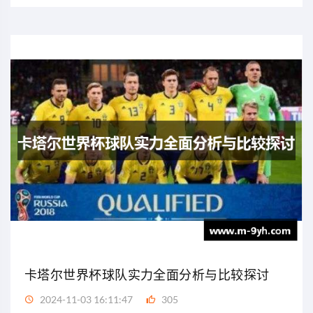
卡塔尔世界杯球队实力全面分析与比较探讨
2024-11-03 16:11:47
305