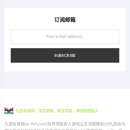
订阅邮箱
Your e-mail address...
SUBSCRIBE
九游会官网(m-9yh.com)世界顶级真人游戏让生活更精彩!j9九游会为