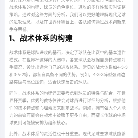
战术体系的构建、球员的角色定位、进攻的多样性和实时调整
策略。通过对这些方面的分析，我们可以更好地理解现代足球
的进攻理念，以及在世界杯舞台上，各队如何通过战术创新来
争夺荣誉。
1、战术体系的构建
战术体系是球队进攻的基石，决定了球队在比赛中的基本运作
模式。在世界杯这样的大赛中，各支球队会根据自身特点和对
手情况，设计出适合自己的进攻体系。常见的战术体系如4-3-3
和3-5-2等，都各自具备不同的优势。例如，4-3-3阵型强调边
路突破与高位压迫，适合快速反击的球队。
同时，战术体系的构建还需要考虑到球员的特性与配合。在世
界杯赛季，优秀的教练往往会对球员进行详细的分析，根据他
们的技术特点和心理素质来制定战术。例如，拥有强大个人能
力的前锋可能会在战术中被赋予更多自由，而擅长传球的中场
球员则可能被安排为组织核心。
此外，战术体系的灵活性也十分重要。现代足球要求球队能够