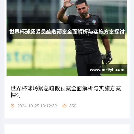
世界杯球场紧急疏散预案全面解析与实施方案
探讨
2024-10-25 13:12:39
350