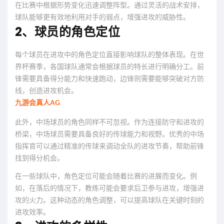
在比赛中根据形势变化迅速调整阵型。通过灵活的战术安排，
球队能够更有效地利用对手的弱点，增强进攻的威胁性。
2、球员的角色定位
每个球员在进攻中的角色定位直接影响球队的整体表现。在世
界杯赛季，各国球队通常会根据球员的特长进行明确分工。前
锋需要具备得分能力和快速跑动，边锋则需要能够突破对方防
线，创造进攻机会。
九游会真人AG
此外，中场球员的角色同样不可忽视。作为连接防守和进攻的
桥梁，中场球员需要具备良好的传球能力和视野。优秀的中场
指挥官可以通过精准的传球来调动全队的进攻节奏，帮助前锋
找到得分机会。
在一些球队中，角色定位可能会随着比赛的进展而变化。例
如，在落后的情况下，教练可能会要求后卫参与进攻，增强进
攻的火力。这种动态的角色调整，可以提高球队在关键时刻的
进攻效率。