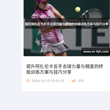
提升阿扎伦卡反手击球力量与精度的终
极训练方案与技巧分享
2024-10-19 10:45:15
359