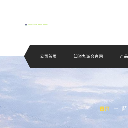
公司首页
知道九游会官网
产
首页
萨