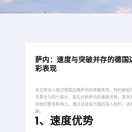
萨内：速度与突破并存的德国
彩表现
本文将深入探讨德国边锋萨内的卓越表现，特别是他
文章分为四个部分，首先分析萨内的速度优势，其次
估他的整体影响力。通过对这些方面的深入剖析，读
器。
1、速度优势