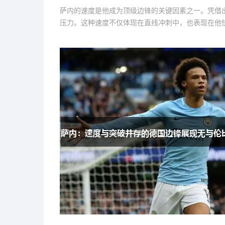
萨内的速度是他成为顶级边锋的关键因素之一。凭借
压力。这种速度不仅体现在直线冲刺中，也表现在他